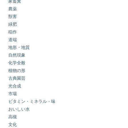
家畜糞
農薬
獣害
緑肥
稲作
道端
地形・地質
自然現象
化学全般
植物の形
古典園芸
光合成
市場
ビタミン・ミネラル・味
おいしい水
高槻
文化