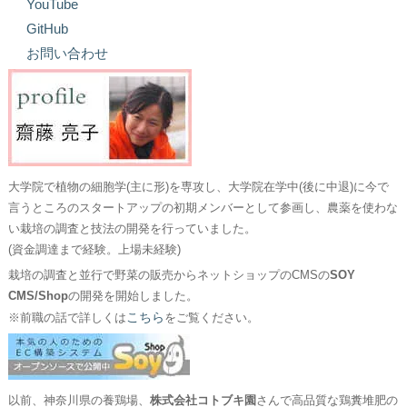
YouTube
GitHub
お問い合わせ
大学院で植物の細胞学(主に形)を専攻し、大学院在学中(後に中退)に今で
言うところのスタートアップの初期メンバーとして参画し、農薬を使わな
い栽培の調査と技法の開発を行っていました。
(資金調達まで経験。上場未経験)
栽培の調査と並行で野菜の販売からネットショップのCMSの
SOY
CMS/Shop
の開発を開始しました。
こちら
※前職の話で詳しくは
をご覧ください。
以前、神奈川県の養鶏場、
株式会社コトブキ園
さんで高品質な鶏糞堆肥の