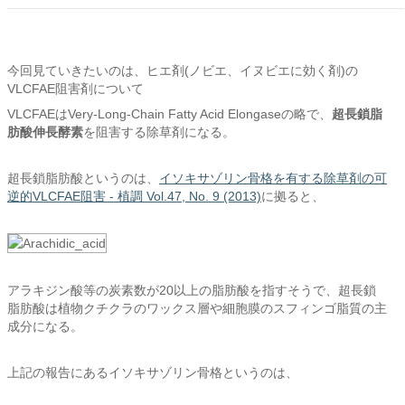
今回見ていきたいのは、ヒエ剤(ノビエ、イヌビエに効く剤)の
VLCFAE阻害剤について
VLCFAEはVery-Long-Chain Fatty Acid Elongaseの略で、
超長鎖脂
肪酸伸長酵素
を阻害する除草剤になる。
超長鎖脂肪酸というのは、
イソキサゾリン骨格を有する除草剤の可
逆的VLCFAE阻害 - 植調 Vol.47, No. 9 (2013)
に拠ると、
アラキジン酸等の炭素数が20以上の脂肪酸を指すそうで、超長鎖
脂肪酸は植物クチクラのワックス層や細胞膜のスフィンゴ脂質の主
成分になる。
上記の報告にあるイソキサゾリン骨格というのは、