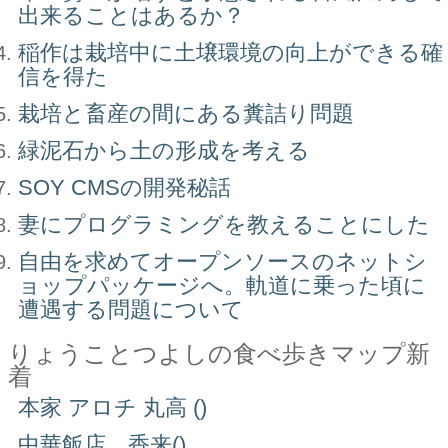
出来ることはあるか？
稲作は栽培中に土壌環境の向上ができる確
信を得た
栽培と畜産の間にある糞詰り問題
緑泥石から土の形成を考える
SOY CMSの開発秘話
妻にプログラミングを教えることにした
自由を求めてオープンソースのネットシ
ョップパッケージへ。軌道に乗った頃に
遭遇する問題について
りょうことつよしの食べ歩きマップ新
着
本家 アロチ 丸高 ()
中華飯店 香来()