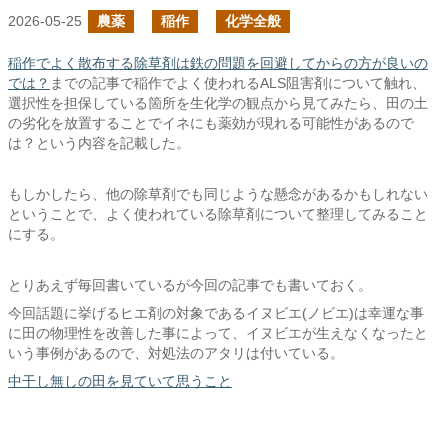
2026-05-25
農薬
稲作
化学全般
稲作でよく散布する除草剤は鉄の問題を回避してからの方が良いの
では？
までの記事で稲作でよく使われるALS阻害剤について触れ、
選択性を担保している箇所を生化学の観点から見てみたら、田の土
の劣化を放置することでイネにも薬効が現れる可能性があるので
は？という内容を記載した。
もしかしたら、他の除草剤でも同じような懸念があるかもしれない
ということで、よく使われている除草剤について整理してみること
にする。
とりあえず毎回書いているが今回の記事でも書いておく。
今回話題に挙げるヒエ剤の対象であるイヌビエ(ノビエ)は幸運な事
に田の物理性を改善した事によって、イヌビエが生えなくなったと
いう事例があるので、対処法のアタリは付いている。
中干し無しの田を見ていて思うこと