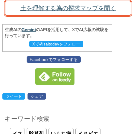
土を理解する為の探求マップを開く
生成AIの
Gemini
のAPIを活用して、XでAI広報の試験を
行っています。
Xで@saitodevをフォロー
Facebookでフォローする
ツイート
シェア
キーワード検索
イネ
除草剤
いもち病
イヌビエ