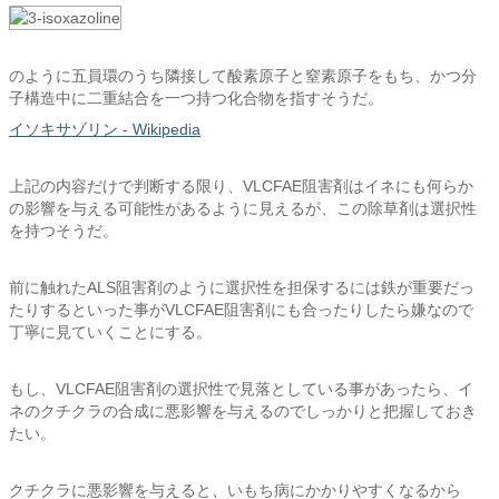
のように五員環のうち隣接して酸素原子と窒素原子をもち、かつ分
子構造中に二重結合を一つ持つ化合物を指すそうだ。
イソキサゾリン - Wikipedia
上記の内容だけで判断する限り、VLCFAE阻害剤はイネにも何らか
の影響を与える可能性があるように見えるが、この除草剤は選択性
を持つそうだ。
前に触れたALS阻害剤のように選択性を担保するには鉄が重要だっ
たりするといった事がVLCFAE阻害剤にも合ったりしたら嫌なので
丁寧に見ていくことにする。
もし、VLCFAE阻害剤の選択性で見落としている事があったら、イ
ネのクチクラの合成に悪影響を与えるのでしっかりと把握しておき
たい。
クチクラに悪影響を与えると、いもち病にかかりやすくなるから