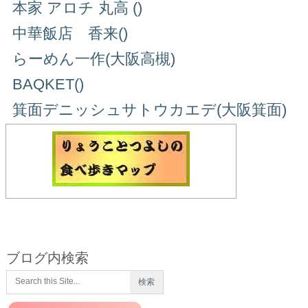
本家 アロチ 丸高 ()
中華飯店 香来()
らーめん一作(大阪高槻)
BAQKET()
箕面デニッシュサトウカエデ(大阪箕面)
ブログ内検索