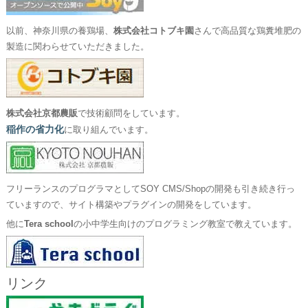
以前、神奈川県の養鶏場、
株式会社コトブキ園
さんで高品質な鶏糞堆肥の
製造に関わらせていただきました。
株式会社京都農販
で技術顧問をしています。
稲作の省力化
に取り組んでいます。
フリーランスのプログラマとしてSOY CMS/Shopの開発も引き続き行っ
ていますので、サイト構築やプラグインの開発をしています。
他に
Tera school
の小中学生向けのプログラミング教室で教えています。
リンク