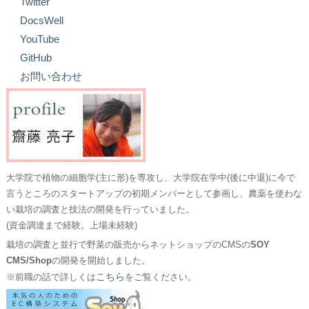
Twitter
DocsWell
YouTube
GitHub
お問い合わせ
大学院で植物の細胞学(主に形)を専攻し、大学院在学中(後に中退)に今で
言うところのスタートアップの初期メンバーとして参画し、農薬を使わな
い栽培の調査と技法の開発を行っていました。
(資金調達まで経験。上場未経験)
栽培の調査と並行で野菜の販売からネットショップのCMSの
SOY
CMS/Shop
の開発を開始しました。
こちら
※前職の話で詳しくは
をご覧ください。