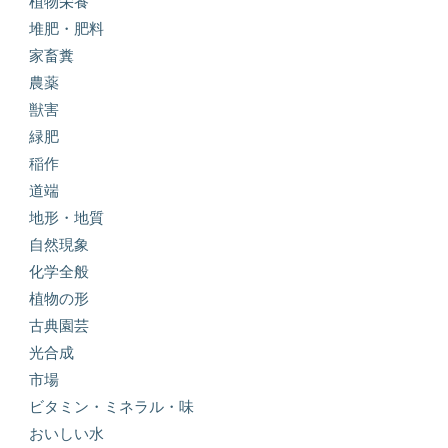
植物栄養
堆肥・肥料
家畜糞
農薬
獣害
緑肥
稲作
道端
地形・地質
自然現象
化学全般
植物の形
古典園芸
光合成
市場
ビタミン・ミネラル・味
おいしい水