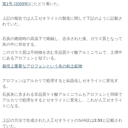
第1号 (2009年)
にたどり着いた。
上記の報告では人工ゼオライトの製造に関して下記のように記載さ
れていた。
石炭の燃焼時の高温下で熔融し、念冷された後、ガラス質となって
灰の中に存在する。
このガラス質は不純物を含む非品質ケイ酸アルミニウムで、土壌中
にあるアロフェンと似ている。
栽培上重要なアロフェンという名の粘土鉱物
アロフェンはアルカリで処理すると結晶化しゼオライトに変化す
る。
石炭灰に含まれる非品質ケイ酸アルミニウムもアロフェンと同様で
アルカリで処理をするとゼオライトに変化し、これが人工ゼオライ
トになる。
上記の方法で生成された人工ゼオライトのSi/Al比は
2.53
と記載され
ていた。