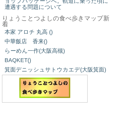
ョップパッケージへ。軌道に乗った頃に
遭遇する問題について
りょうことつよしの食べ歩きマップ新
着
本家 アロチ 丸高 ()
中華飯店 香来()
らーめん一作(大阪高槻)
BAQKET()
箕面デニッシュサトウカエデ(大阪箕面)