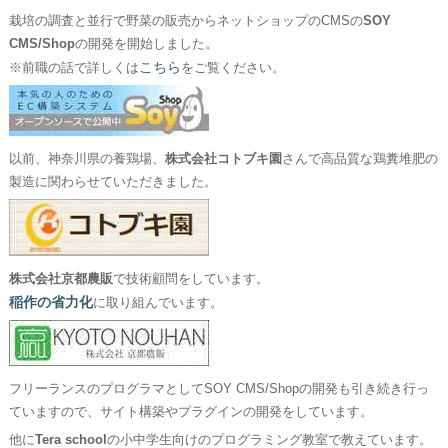
栽培の調査と並行で野菜の販売からネットショップのCMSの
SOY
CMS/Shop
の開発を開始しました。
こちら
※前職の話で詳しくは
をご覧ください。
以前、神奈川県の養鶏場、
株式会社コトブキ園
さんで高品質な鶏糞堆肥の
製造に関わらせていただきました。
株式会社京都農販
で技術顧問をしています。
稲作の省力化
に取り組んでいます。
フリーランスのプログラマとしてSOY CMS/Shopの開発も引き続き行っ
ていますので、サイト構築やプラグインの開発をしています。
他に
Tera school
の小中学生向けのプログラミング教室で教えています。