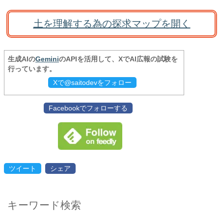
土を理解する為の探求マップを開く
生成AIの
Gemini
のAPIを活用して、XでAI広報の試験を
行っています。
Xで@saitodevをフォロー
Facebookでフォローする
ツイート
シェア
キーワード検索