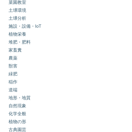
菜園教室
土壌環境
土壌分析
施設・設備・IoT
植物栄養
堆肥・肥料
家畜糞
農薬
獣害
緑肥
稲作
道端
地形・地質
自然現象
化学全般
植物の形
古典園芸