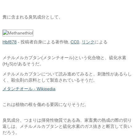
糞に含まれる臭気成分として、
Hbf878
-
投稿者自身による著作物
,
CC0
,
リンク
による
メチルメルカプタン(メタンチオール)という化合物と、硫化水素
(H
S)があるそうだ。
2
メチルメルカプタンについて読み進めてみると、刺激性があるらし
く、殺虫剤の原料として製造されているそうだ。
メタンチオール - Wikipedia
これは植物の根を傷める要因になりそうだ。
臭気成分、つまりは揮発性物質である為、家畜糞の熟成の際の切り
返しは、メチルメルカプタンと硫化水素のガス抜きと断言して良い
だろう。