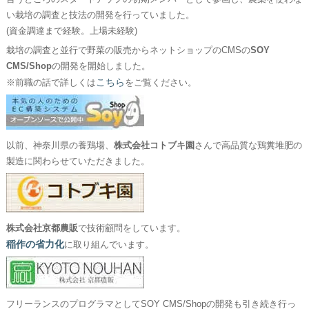
い栽培の調査と技法の開発を行っていました。
(資金調達まで経験。上場未経験)
栽培の調査と並行で野菜の販売からネットショップのCMSの
SOY
CMS/Shop
の開発を開始しました。
こちら
※前職の話で詳しくは
をご覧ください。
以前、神奈川県の養鶏場、
株式会社コトブキ園
さんで高品質な鶏糞堆肥の
製造に関わらせていただきました。
株式会社京都農販
で技術顧問をしています。
稲作の省力化
に取り組んでいます。
フリーランスのプログラマとしてSOY CMS/Shopの開発も引き続き行っ