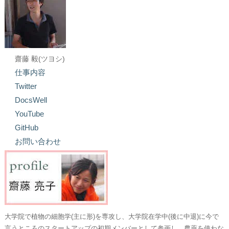
齋藤 毅(ツヨシ)
仕事内容
Twitter
DocsWell
YouTube
GitHub
お問い合わせ
大学院で植物の細胞学(主に形)を専攻し、大学院在学中(後に中退)に今で
言うところのスタートアップの初期メンバーとして参画し、農薬を使わな