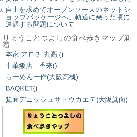
自由を求めてオープンソースのネットシ
ョップパッケージへ。軌道に乗った頃に
遭遇する問題について
りょうことつよしの食べ歩きマップ新
着
本家 アロチ 丸高 ()
中華飯店 香来()
らーめん一作(大阪高槻)
BAQKET()
箕面デニッシュサトウカエデ(大阪箕面)