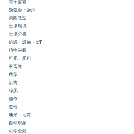
電子書籍
勉強会・講演
菜園教室
土壌環境
土壌分析
施設・設備・IoT
植物栄養
堆肥・肥料
家畜糞
農薬
獣害
緑肥
稲作
道端
地形・地質
自然現象
化学全般