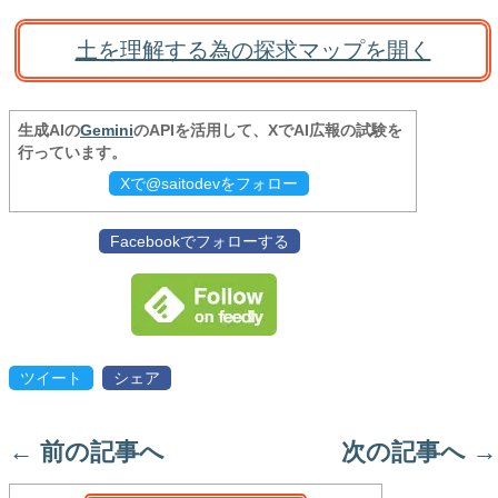
土を理解する為の探求マップを開く
生成AIの
Gemini
のAPIを活用して、XでAI広報の試験を
行っています。
Xで@saitodevをフォロー
Facebookでフォローする
ツイート
シェア
←
前の記事へ
次の記事へ
→