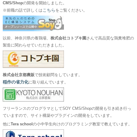
CMS/Shop
の開発を開始しました。
こちら
※前職の話で詳しくは
をご覧ください。
以前、神奈川県の養鶏場、
株式会社コトブキ園
さんで高品質な鶏糞堆肥の
製造に関わらせていただきました。
株式会社京都農販
で技術顧問をしています。
稲作の省力化
に取り組んでいます。
フリーランスのプログラマとしてSOY CMS/Shopの開発も引き続き行っ
ていますので、サイト構築やプラグインの開発をしています。
他に
Tera school
の小中学生向けのプログラミング教室で教えています。