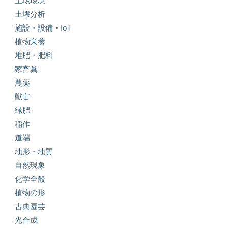
土壌環境
土壌分析
施設・設備・IoT
植物栄養
堆肥・肥料
家畜糞
農薬
獣害
緑肥
稲作
道端
地形・地質
自然現象
化学全般
植物の形
古典園芸
光合成