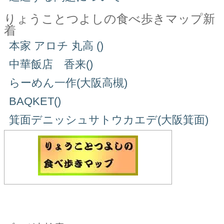
りょうことつよしの食べ歩きマップ新
着
本家 アロチ 丸高 ()
中華飯店 香来()
らーめん一作(大阪高槻)
BAQKET()
箕面デニッシュサトウカエデ(大阪箕面)