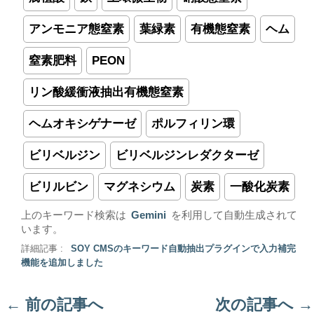
アンモニア態窒素
葉緑素
有機態窒素
ヘム
窒素肥料
PEON
リン酸緩衝液抽出有機態窒素
ヘムオキシゲナーゼ
ポルフィリン環
ビリベルジン
ビリベルジンレダクターゼ
ビリルビン
マグネシウム
炭素
一酸化炭素
上のキーワード検索は
Gemini
を利用して自動生成されて
います。
詳細記事 :
SOY CMSのキーワード自動抽出プラグインで入力補完
機能を追加しました
←
前の記事へ
次の記事へ
→