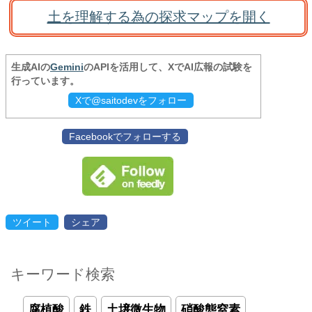
土を理解する為の探求マップを開く
生成AIの
Gemini
のAPIを活用して、XでAI広報の試験を
行っています。
Xで@saitodevをフォロー
Facebookでフォローする
ツイート
シェア
キーワード検索
腐植酸
鉄
土壌微生物
硝酸態窒素