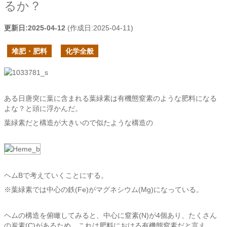
るか？
更新日:
2025-04-12
(作成日:
2025-04-11
)
堆肥・肥料
化学全般
ある日唐突に葉に含まれる葉緑素は有機態窒素のような肥料になる
よな？と頭に浮かんだ。
葉緑素だと構造が大きいので似たような構造の
ヘムBで考えていくことにする。
※葉緑素では中心の鉄(Fe)がマグネシウム(Mg)になっている。
ヘムの構造を俯瞰してみると、中心に窒素(N)が4個あり、たくさん
の炭素(C)があるため、これは肥料における有機態窒素だと言え