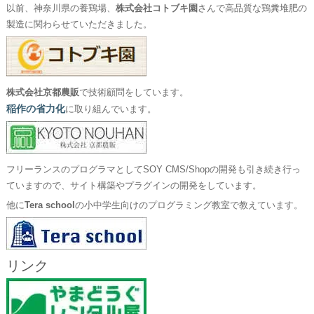
以前、神奈川県の養鶏場、
株式会社コトブキ園
さんで高品質な鶏糞堆肥の
製造に関わらせていただきました。
株式会社京都農販
で技術顧問をしています。
稲作の省力化
に取り組んでいます。
フリーランスのプログラマとしてSOY CMS/Shopの開発も引き続き行っ
ていますので、サイト構築やプラグインの開発をしています。
他に
Tera school
の小中学生向けのプログラミング教室で教えています。
リンク