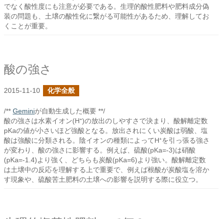
でなく酸性度にも注意が必要である。生理的酸性肥料や肥料成分偽
装の問題も、土壌の酸性化に繋がる可能性があるため、理解してお
くことが重要。
酸の強さ
2015-11-10
化学全般
/**
Gemini
が自動生成した概要 **/
酸の強さは水素イオン(H⁺)の放出のしやすさで決まり、酸解離定数
pKaの値が小さいほど強酸となる。放出されにくい炭酸は弱酸、塩
酸は強酸に分類される。陰イオンの種類によってH⁺を引っ張る強さ
が変わり、酸の強さに影響する。例えば、硫酸(pKa=-3)は硝酸
(pKa=-1.4)より強く、どちらも炭酸(pKa=6)より強い。酸解離定数
は土壌中の反応を理解する上で重要で、例えば根酸が炭酸塩を溶か
す現象や、硫酸苦土肥料の土壌への影響を説明する際に役立つ。