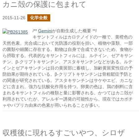
カニ殻の保護に包まれて
2015-11-26
化学全般
/**
Gemini
が自動生成した概要 **/
キサントフィルはカロテノイドの一種で、黄橙色の
天然色素。光合成において光防護の役割を担い、植物や藻類、一部
の菌類や細菌に存在する。動物は自身で合成できないため、食物か
ら摂取する。代表的なキサントフィルには、ルテイン、ゼアキサン
チン、β-クリプトキサンチン、アスタキサンチンなどがある。ルテ
インとゼアキサンチンは目の黄斑部に蓄積し、加齢黄斑変性症の予
防効果が期待されている。β-クリプトキサンチンは骨粗鬆症予防と
の関連が研究されている。アスタキサンチンはサケやエビ、カニな
どに含まれ、強力な抗酸化作用を持つ。卵黄の色は、鶏の飼料に含
まれるキサントフィルの種類と量に影響される。かつてはカニ殻が
利用されていたが、アレルギー誘発の可能性から、現在ではカボチ
ャやパプリカ由来の色素が用いられることが多い。
収穫後に現れるすごいやつ、シロザ