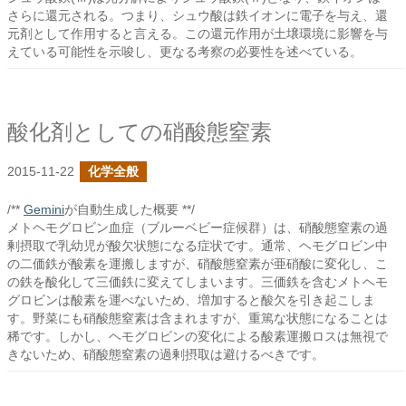
さらに還元される。つまり、シュウ酸は鉄イオンに電子を与え、還
元剤として作用すると言える。この還元作用が土壌環境に影響を与
えている可能性を示唆し、更なる考察の必要性を述べている。
酸化剤としての硝酸態窒素
2015-11-22
化学全般
/**
Gemini
が自動生成した概要 **/
メトヘモグロビン血症（ブルーベビー症候群）は、硝酸態窒素の過
剰摂取で乳幼児が酸欠状態になる症状です。通常、ヘモグロビン中
の二価鉄が酸素を運搬しますが、硝酸態窒素が亜硝酸に変化し、こ
の鉄を酸化して三価鉄に変えてしまいます。三価鉄を含むメトヘモ
グロビンは酸素を運べないため、増加すると酸欠を引き起こしま
す。野菜にも硝酸態窒素は含まれますが、重篤な状態になることは
稀です。しかし、ヘモグロビンの変化による酸素運搬ロスは無視で
きないため、硝酸態窒素の過剰摂取は避けるべきです。