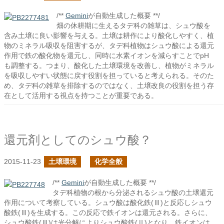
/**
Gemini
が自動生成した概要 **/
畑の休耕期に生えるタデ科の雑草は、シュウ酸を
含み土壌に良い影響を与える。土壌は耕作により酸化しやすく、植
物のミネラル吸収を阻害するが、タデ科植物はシュウ酸による還元
作用で鉄の酸化物を還元し、同時に水素イオンを減らすことでpH
も調整する。つまり、酸化した土壌環境を改善し、植物がミネラル
を吸収しやすい状態に戻す役割を担っていると考えられる。そのた
め、タデ科の雑草を排除するのではなく、土壌改良の役割を担う存
在として活用する視点を持つことが重要である。
還元剤としてのシュウ酸？
2015-11-23
土壌環境
化学全般
/**
Gemini
が自動生成した概要 **/
タデ科植物の根から分泌されるシュウ酸の土壌還元
作用について考察している。シュウ酸は酸化鉄(Ⅲ)と反応しシュウ
酸鉄(Ⅲ)を生成する。この反応で鉄イオンは還元される。さらに、
シュウ酸鉄(Ⅲ)は光分解によりシュウ酸鉄(Ⅱ)となり、鉄イオンは