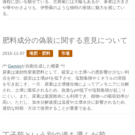
過程に思いを馳せている。古典菊には大輪もあるが、著者は大きさ
や華やかさよりも、伊勢菊のような独特の形状に魅力を感じてい
る。
肥料成分の偽装に関する意見について
2015-11-07
堆肥・肥料
市場
/**
Gemini
が自動生成した概要 **/
尿素は速効性窒素肥料として、硫安より土壌への悪影響が少ない利
点を持つ。硫安は土壌pHを低下させ、塩類集積やミネラルの溶脱
を引き起こす。一方、尿素は土壌微生物によってアンモニアに分解
され、土壌に吸収されるため、急激なpH低下や塩類集積が起こり
にくい。また、尿素は葉面散布にも利用でき、植物への吸収効率が
高い。ただし、加水分解速度は温度や土壌水分に影響されるため、
適切な時期・方法で使用することが重要である。
丁子菊という別の道を選んだ菊