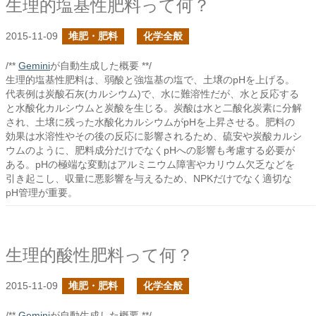
生理的塩基性肥料って何？
2015-11-09
堆肥・肥料
化学全般
/**
Gemini
が自動生成した概要 **/
生理的塩基性肥料は、弱酸と強塩基の塩で、土壌のpHを上げる。
代表例は炭酸石灰(カルシウム)で、水に難溶性だが、水と反応する
と水酸化カルシウムと炭酸を生じる。炭酸は水と二酸化炭素に分解
され、土壌に残った水酸化カルシウムがpHを上昇させる。肥料の
効果は水溶性やその後の反応に影響されるため、硫安や炭酸カルシ
ウムのように、肥料成分だけでなくpHへの影響も考慮する必要が
ある。pHの極端な変動はアルミニウム障害やカリウム欠乏などを
引き起こし、収量に悪影響を与えるため、NPKだけでなく適切な
pH管理が重要。
生理的酸性肥料って何？
2015-11-09
堆肥・肥料
化学全般
/**
Gemini
が自動生成した概要 **/