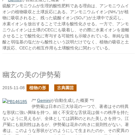
硫酸アンモニウムが生理的酸性肥料である理由は、アンモニウムイ
オンの植物吸収と土壌反応にある。アンモニウムイオン(NH₄⁺)が植
物に吸収されると、残った硫酸イオン(SO₄²⁻)が土壌中で反応し、
水素イオンを放出することで土壌を酸性化させる。一方で、アンモ
ニウムイオンは土壌のCECにも吸着し、その際に水素イオンを遊離
させることで酸性化に寄与する可能性も示唆されている。単純な強
酸と弱塩基の塩だから酸性という説明だけでなく、植物の吸収と土
壌反応、CECとの相互作用も土壌酸性化に関わっている。
幽玄の美の伊勢菊
2015-11-08
植物の形
古典園芸
/**
Gemini
が自動生成した概要 **/
伊勢菊は日本の三大珍花の一つで、著者はその特異
な形状に強い興味を持つ。細く不安定な舌状花は個々の秩序を持た
ないように見えるが、全体としては調和のとれた美しさを持つ。江
戸菊にも規則性はあるが、伊勢菊は花弁の向きに規則性がない。著
者は、このような形状がどのようにして生まれたのか、その変異の