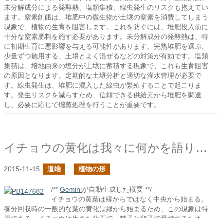
未分解成分による発酵熱、塩類集積、線虫発生のリスクも抱えてい
ます。窒素飢餓は、堆肥中の微生物が土壌の窒素を消費してしまう
現象で、植物の生育を阻害します。これを防ぐには、堆肥投入前に
十分な窒素肥料を施す必要があります。未分解成分の発酵熱は、特
に初期生育に悪影響を与える可能性があります。完熟堆肥を選ぶ、
少量ずつ施用する、土壌とよく混ぜるなどの対策が有効です。塩類
集積は、培地由来の塩分が土壌に蓄積する現象で、これも生育阻害
の原因となります。定期的な土壌分析と適切な灌水管理が必要で
す。線虫発生は、堆肥に混入した線虫が繁殖することで起こりま
す。発生リスクを減らすため、信頼できる供給元から堆肥を調達
し、必要に応じて燻蒸処理を行うことが重要です。
イチョウの黄化は我々に何かを語りかける
2015-11-15
道端
植物の形
/**
Gemini
が自動生成した概要 **/
イチョウの黄葉は縁からではなく中央から始まる。
養分回収時の一般的な葉の黄化は縁から始まるため、この現象は特