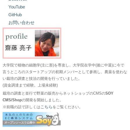
YouTube
GitHub
お問い合わせ
大学院で植物の細胞学(主に形)を専攻し、大学院在学中(後に中退)に今で
言うところのスタートアップの初期メンバーとして参画し、農薬を使わな
い栽培の調査と技法の開発を行っていました。
(資金調達まで経験。上場未経験)
栽培の調査と並行で野菜の販売からネットショップのCMSの
SOY
CMS/Shop
の開発を開始しました。
こちら
※前職の話で詳しくは
をご覧ください。