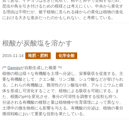
異である。イチョウは生きた化石で、精子と卵子で受精するため、
昆虫や鳥を引き付けるための模様とは考えにくい。中央から黄化す
る理由は不明だが、被子植物に見られる縁からの黄化は植物の進化
における大きな進歩だったのかもしれない、と考察している。
根酸が炭酸塩を溶かす
2015-11-14
堆肥・肥料
化学全般
/**
Gemini
が自動生成した概要 **/
植物の根は様々な有機酸を土壌へ分泌し、栄養吸収を促進する。主
要な有機酸として、クエン酸、リンゴ酸、シュウ酸などが挙げられ
る。これらの有機酸は、難溶性のリン酸塩や鉄、アルミニウムと錯
体を形成し可溶化することで、植物による吸収を可能にする。ま
た、根圏のpHを変化させ、養分の可溶性を調整する役割も持つ。
分泌される有機酸の種類と量は植物種や生育環境によって異なり、
土壌中の微生物相にも影響を与える。有機酸の分泌は、植物の養分
獲得戦略において重要な役割を果たしている。