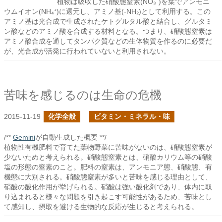
植物は吸収した硝酸態窒素(NO₃⁻)を葉でアンモニ
ウムイオン(NH₄⁺)に還元し、アミノ基(-NH₂)として利用する。この
アミノ基は光合成で生成されたケトグルタル酸と結合し、グルタミ
ン酸などのアミノ酸を合成する材料となる。つまり、硝酸態窒素は
アミノ酸合成を通してタンパク質などの生体物質を作るのに必要だ
が、光合成が活発に行われていないと利用されない。
苦味を感じるのは生命の危機
2015-11-19
化学全般
ビタミン・ミネラル・味
/**
Gemini
が自動生成した概要 **/
植物性有機肥料で育てた葉物野菜に苦味がないのは、硝酸態窒素が
少ないためと考えられる。硝酸態窒素とは、硝酸カリウム等の硝酸
塩の形態の窒素のこと。肥料の窒素は、アンモニア態、硝酸態、有
機態に大別される。硝酸態窒素が多いと苦味を感じる理由として、
硝酸の酸化作用が挙げられる。硝酸は強い酸化剤であり、体内に取
り込まれると様々な問題を引き起こす可能性があるため、苦味とし
て感知し、摂取を避ける生物的な反応が生じると考えられる。