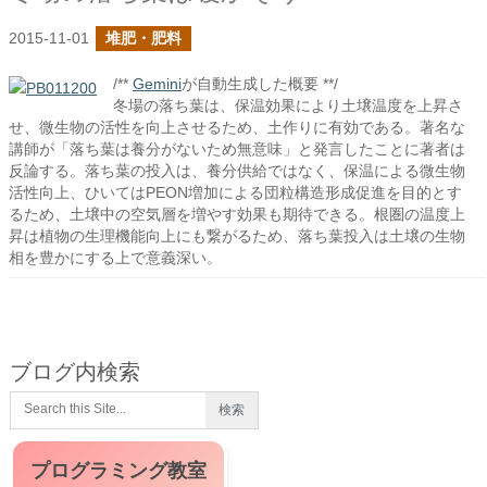
2015-11-01
堆肥・肥料
/**
Gemini
が自動生成した概要 **/
冬場の落ち葉は、保温効果により土壌温度を上昇さ
せ、微生物の活性を向上させるため、土作りに有効である。著名な
講師が「落ち葉は養分がないため無意味」と発言したことに著者は
反論する。落ち葉の投入は、養分供給ではなく、保温による微生物
活性向上、ひいてはPEON増加による団粒構造形成促進を目的とす
るため、土壌中の空気層を増やす効果も期待できる。根圏の温度上
昇は植物の生理機能向上にも繋がるため、落ち葉投入は土壌の生物
相を豊かにする上で意義深い。
ブログ内検索
プログラミング教室