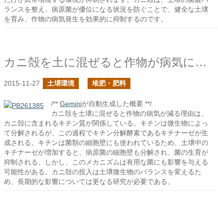
ランスを整え、病原菌が優位になる状況を防ぐことで、健全な土壌
を育み、作物の病気発生を効果的に抑制するのです。
カニ殻を土に混ぜると作物が病気になりにくくなるんだって
2015-11-27
土壌環境
堆肥・肥料
/**
Gemini
が自動生成した概要 **/
カニ殻を土壌に混ぜると作物の病気が減る理由は、
カニ殻に含まれるキチン質が関係している。キチンは微生物によっ
て分解されるが、この過程でキチン分解酵素であるキチナーゼが生
成される。キチンは菌類の細胞壁にも使われているため、土壌中の
キチナーゼが増加すると、病原菌の細胞壁も分解され、菌の生育が
抑制される。しかし、このメカニズムは有用な菌にも影響を与える
可能性がある。カニ殻の投入は土壌微生物のバランスを変えるた
め、長期的な影響については更なる研究が必要である。