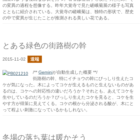
の変異の過程を想像する。昨年大覚寺で見た嵯峨菊展の様子も写真
とともに紹介されている。大覚寺の嵯峨菊は、独特の形状で、歴史
の中で変異が生じたことが推測される美しい花である。
とある緑色の街路樹の幹
2015-11-02
道端
/**
Gemini
が自動生成した概要 **/
街路樹の幹、特にイチョウの幹にびっしり生えたコ
ケが気になった。木によってコケが生えるものと生えないものがあ
るのは、コケへの対応性の違いだろうか？それとも、あえてコケを
生やしているのだろうか？びっしり生えたコケを見ると、コケを生
やす方が得策に見えてくる。コケの根から分泌される酸が、木にと
って程よい刺激になっているかもしれない。
冬場の落ち葉は暖かそう