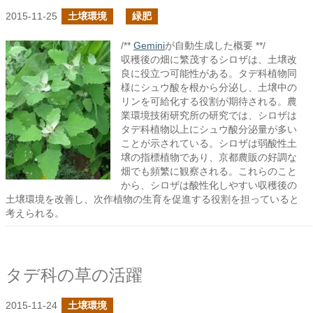
2015-11-25
土壌環境
緑肥
/**
Gemini
が自動生成した概要 **/
収穫後の畑に繁茂するシロザは、土壌改
良に役立つ可能性がある。タデ科植物同
様にシュウ酸を根から分泌し、土壌中の
リンを可給化する役割が期待される。農
業環境技術研究所の研究では、シロザは
タデ科植物以上にシュウ酸分泌量が多い
ことが示されている。シロザは弱酸性土
壌の指標植物であり、京都農販の好調な
畑でも頻繁に観察される。これらのこと
から、シロザは酸性化しやすい収穫後の
土壌環境を改善し、次作植物の生育を促進する役割を担っていると
考えられる。
タデ科の草の活躍
2015-11-24
土壌環境