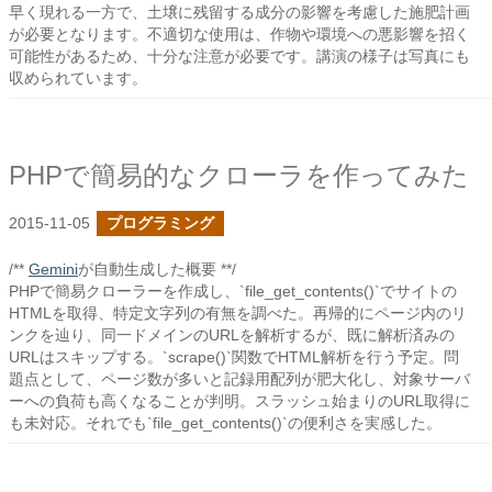
早く現れる一方で、土壌に残留する成分の影響を考慮した施肥計画
が必要となります。不適切な使用は、作物や環境への悪影響を招く
可能性があるため、十分な注意が必要です。講演の様子は写真にも
収められています。
PHPで簡易的なクローラを作ってみた
2015-11-05
プログラミング
/**
Gemini
が自動生成した概要 **/
PHPで簡易クローラーを作成し、`file_get_contents()`でサイトの
HTMLを取得、特定文字列の有無を調べた。再帰的にページ内のリ
ンクを辿り、同一ドメインのURLを解析するが、既に解析済みの
URLはスキップする。`scrape()`関数でHTML解析を行う予定。問
題点として、ページ数が多いと記録用配列が肥大化し、対象サーバ
ーへの負荷も高くなることが判明。スラッシュ始まりのURL取得に
も未対応。それでも`file_get_contents()`の便利さを実感した。