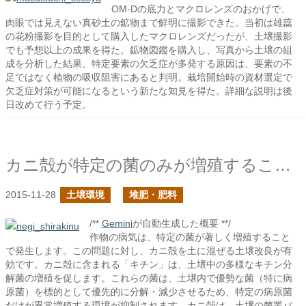
OM-Dの底力とマクロレンズのおかげで、
肉眼では見えない真砂土の鉱物まで鮮明に撮影できた。当初は雄蕊
の花粉撮影を目的として購入したマクロレンズだったが、土壌撮影
でも予想以上の成果を得た。鉱物図鑑を購入し、写真から土壌の組
成を分析した結果、特定要素の欠乏症が多発する原因は、要素の不
足ではなく植物の吸収阻害にあると判明。栽培開始時の資材選定で
欠乏症対策が可能になるという新たな知見を得た。詳細な説明は後
日改めて行う予定。
カニ殻が特定の菌のみが増殖することを制限する？
2015-11-28
土壌環境
堆肥・肥料
/**
Gemini
が自動生成した概要 **/
作物の病気は、特定の菌が著しく増殖すること
で発生します。この問題に対し、カニ殻を土に混ぜる土壌改良が有
効です。カニ殻に含まれる「キチン」は、土壌中の多様なキチン分
解菌の増殖を促します。これらの菌は、土壌内で優勢な菌（特に病
原菌）を標的として優先的に分解・減少させるため、特定の病原菌
だけが異常増殖する環境が抑制されます。カニ殻は、土壌の菌叢バ