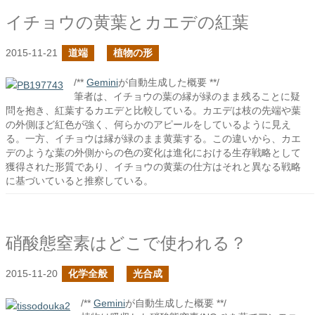
イチョウの黄葉とカエデの紅葉
2015-11-21
道端
植物の形
/**
Gemini
が自動生成した概要 **/
筆者は、イチョウの葉の縁が緑のまま残ることに疑
問を抱き、紅葉するカエデと比較している。カエデは枝の先端や葉
の外側ほど紅色が強く、何らかのアピールをしているように見え
る。一方、イチョウは縁が緑のまま黄葉する。この違いから、カエ
デのような葉の外側からの色の変化は進化における生存戦略として
獲得された形質であり、イチョウの黄葉の仕方はそれと異なる戦略
に基づいていると推察している。
硝酸態窒素はどこで使われる？
2015-11-20
化学全般
光合成
/**
Gemini
が自動生成した概要 **/