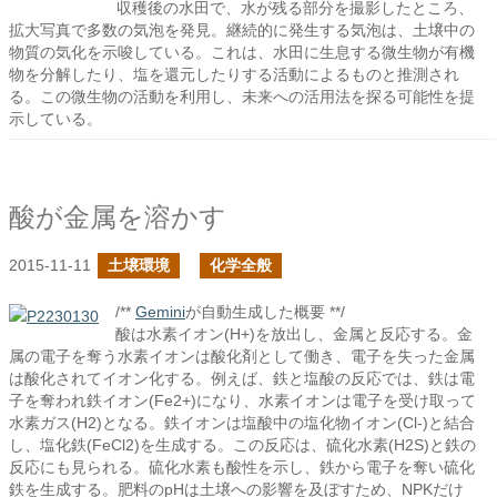
収穫後の水田で、水が残る部分を撮影したところ、
拡大写真で多数の気泡を発見。継続的に発生する気泡は、土壌中の
物質の気化を示唆している。これは、水田に生息する微生物が有機
物を分解したり、塩を還元したりする活動によるものと推測され
る。この微生物の活動を利用し、未来への活用法を探る可能性を提
示している。
酸が金属を溶かす
2015-11-11
土壌環境
化学全般
/**
Gemini
が自動生成した概要 **/
酸は水素イオン(H+)を放出し、金属と反応する。金
属の電子を奪う水素イオンは酸化剤として働き、電子を失った金属
は酸化されてイオン化する。例えば、鉄と塩酸の反応では、鉄は電
子を奪われ鉄イオン(Fe2+)になり、水素イオンは電子を受け取って
水素ガス(H2)となる。鉄イオンは塩酸中の塩化物イオン(Cl-)と結合
し、塩化鉄(FeCl2)を生成する。この反応は、硫化水素(H2S)と鉄の
反応にも見られる。硫化水素も酸性を示し、鉄から電子を奪い硫化
鉄を生成する。肥料のpHは土壌への影響を及ぼすため、NPKだけ