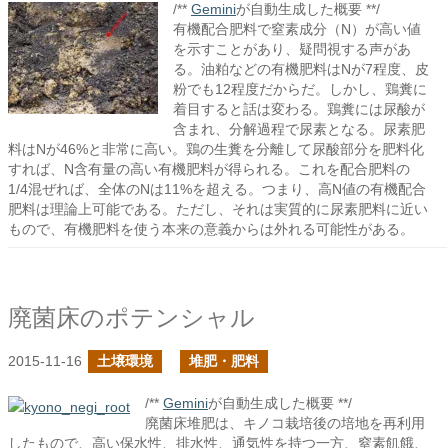
/**
Gemini
が自動生成した概要 **/
有機配合肥料で窒素成分（N）が高い値
を示すことがあり、疑問視する声があ
る。油粕などの有機肥料はNが7程度、皮
粉でも12程度だからだ。しかし、鶏糞に
着目すると話は変わる。鶏糞には尿酸が
含まれ、分解過程で尿素となる。尿素肥
料はNが46%と非常に高い。鶏の生糞を分離して尿酸部分を肥料化
すれば、N含有量の高い有機肥料が得られる。これを配合肥料の
1/4混ぜれば、全体のNは11%を超える。つまり、高N値の有機配合
肥料は理論上可能である。ただし、それは実質的に尿素肥料に近い
もので、有機肥料を使う本来の意義からは外れる可能性がある。
廃菌床のポテンシャル
2015-11-16
土壌環境
堆肥・肥料
/**
Gemini
が自動生成した概要 **/
廃菌床堆肥は、キノコ栽培後の培地を再利用
したもので、高い保水性、排水性、通気性を持つ一方、窒素飢餓、