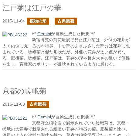
江戸菊は江戸の華
2015-11-04
植物の形
古典園芸
/**
Gemini
が自動生成した概要 **/
新宿御苑の菊花壇展で見た江戸菊は、外側の花弁が
太く内側に丸まるのが特徴。中心部のふさふさした部分は花弁に包
まれている。嵯峨菊と似た形状だが、外側の花弁が太い点が異な
る。肥後菊、嵯峨菊、江戸菊は、花弁の形や長さ太さの違いで個性
を出し、育種家のポリシーが反映されているように感じる。
京都の嵯峨菊
2015-11-03
古典園芸
/**
Gemini
が自動生成した概要 **/
京都府立植物園で展示されていた嵯峨菊は、京都・
嵯峨の大覚寺で栽培される細長い花弁が特徴の菊。肥後菊と比べ、
流星のような複雑な形状を持つ。著者は植物学専攻だったため、そ