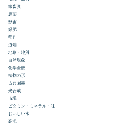
家畜糞
農薬
獣害
緑肥
稲作
道端
地形・地質
自然現象
化学全般
植物の形
古典園芸
光合成
市場
ビタミン・ミネラル・味
おいしい水
高槻