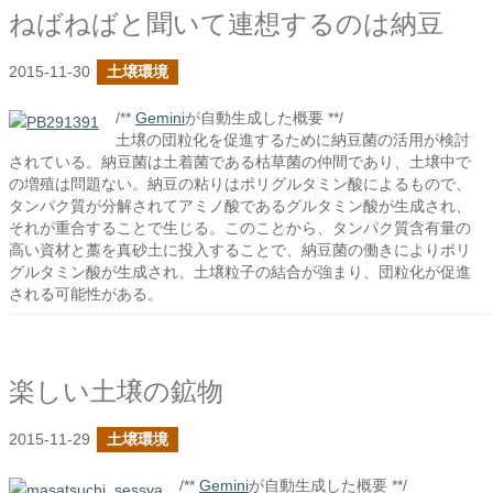
ねばねばと聞いて連想するのは納豆
2015-11-30
土壌環境
/**
Gemini
が自動生成した概要 **/
土壌の団粒化を促進するために納豆菌の活用が検討
されている。納豆菌は土着菌である枯草菌の仲間であり、土壌中で
の増殖は問題ない。納豆の粘りはポリグルタミン酸によるもので、
タンパク質が分解されてアミノ酸であるグルタミン酸が生成され、
それが重合することで生じる。このことから、タンパク質含有量の
高い資材と藁を真砂土に投入することで、納豆菌の働きによりポリ
グルタミン酸が生成され、土壌粒子の結合が強まり、団粒化が促進
される可能性がある。
楽しい土壌の鉱物
2015-11-29
土壌環境
/**
Gemini
が自動生成した概要 **/