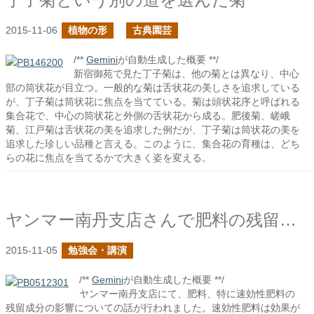
2015-11-06
植物の形
古典園芸
/**
Gemini
が自動生成した概要 **/
新宿御苑で見た丁子菊は、他の菊とは異なり、中心
部の筒状花が目立つ。一般的な菊は舌状花の美しさを追求している
が、丁子菊は筒状花に焦点を当てている。菊は頭状花序と呼ばれる
集合花で、中心の筒状花と外側の舌状花から成る。肥後菊、嵯峨
菊、江戸菊は舌状花の美を追求した例だが、丁子菊は筒状花の美を
追求した珍しい品種と言える。このように、集合花の育種は、どち
らの花に焦点を当てるかで大きく姿を変える。
ヤンマー南丹支店さんで肥料の残留についての話をしました
2015-11-05
勉強会・講演
/**
Gemini
が自動生成した概要 **/
ヤンマー南丹支店にて、肥料、特に速効性肥料の
残留成分の影響についての話が行われました。速効性肥料は効果が