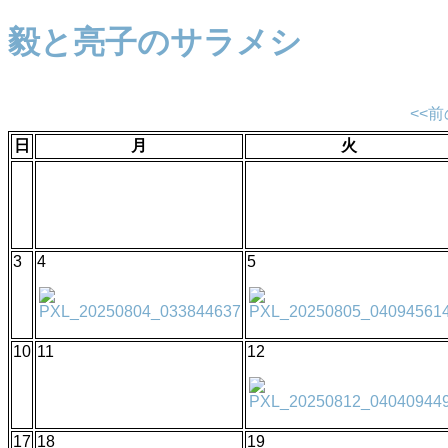
毅と亮子のサラメシ
<<
日
月
火
3
4
5
10
11
12
17
18
19