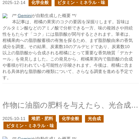
2025-12-14
化学全般
ビタミン・ミネラル・味
/**
Gemini
が自動生成した概要 **/
本記事は、柑橘の果実のコクの要因を深掘りします。旨味は
グルタミン酸などのアミノ酸で分析できる一方、味の複雑さや持続
性をもたらす「コク」には脂肪酸が関与するとされます。筆者は、
柑橘果肉への脂肪酸蓄積の有無を探るため、まず脂肪酸由来の香気
成分を調査。その結果、炭素数10のアルデヒドであり、炭素数10
以上の脂肪酸から合成される柑橘にとって重要な香気物質「デカナ
ール」を発見しました。この発見から、柑橘果実内で脂肪酸の合成
や蓄積が行われている可能性が示唆されます。今後は、柑橘に含ま
れる具体的な脂肪酸の種類について、さらなる調査を進める予定で
す。
作物に油脂の肥料を与えたら、光合成の質は向上するのか？
2025-10-11
堆肥・肥料
化学全般
光合成
ビタミン・ミネラル・味
/**
Gemini
が自動生成した概要 **/