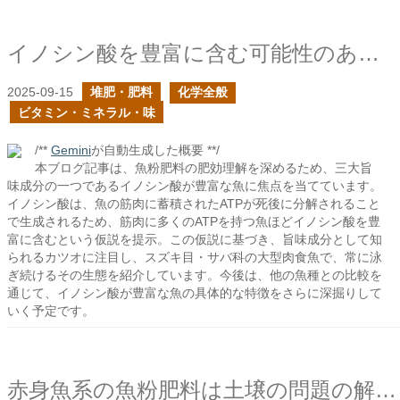
イノシン酸を豊富に含む可能性のある魚はどんな魚？
2025-09-15
堆肥・肥料
化学全般
ビタミン・ミネラル・味
/**
Gemini
が自動生成した概要 **/
本ブログ記事は、魚粉肥料の肥効理解を深めるため、三大旨
味成分の一つであるイノシン酸が豊富な魚に焦点を当てています。
イノシン酸は、魚の筋肉に蓄積されたATPが死後に分解されること
で生成されるため、筋肉に多くのATPを持つ魚ほどイノシン酸を豊
富に含むという仮説を提示。この仮説に基づき、旨味成分として知
られるカツオに注目し、スズキ目・サバ科の大型肉食魚で、常に泳
ぎ続けるその生態を紹介しています。今後は、他の魚種との比較を
通じて、イノシン酸が豊富な魚の具体的な特徴をさらに深掘りして
いく予定です。
赤身魚系の魚粉肥料は土壌の問題の解決に向いているはず