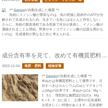
/**
Gemini
が自動生成した概要 **/
魚粉にイノシン酸が豊富なのは、魚の死後に筋肉中のATPが分
解されて生成されるため。生きている魚にはほとんど存在しない。
さらに、魚粉の製造過程である乾燥で水分が蒸発し、イノシン酸が
濃縮されることも理由。野菜やキノコでイノシン酸の話題を聞かな
いのは、生成過程が異なるためと考えられる。
成分含有率を見て、改めて有機質肥料としての米ぬかは優秀だと思う
2023-12-04
堆肥・肥料
植物栄養
/**
Gemini
が自動生成した概要 **/
米ぬかは有機質肥料として優秀です。注
目すべきはカルシウム(Ca)とマグネシウ
ム(Mg)の比率です。米ぬかはCa : Mg ≒
1 : 5と、理想的な施肥設計比(Ca : Mg :
K = 5 : 3 : 1)に近く、土壌中の石灰過剰
を招きにくい特徴があります。石灰過剰