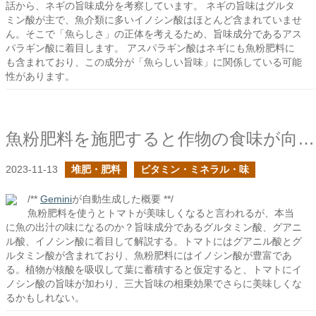
話から、ネギの旨味成分を考察しています。 ネギの旨味はグルタ
ミン酸が主で、魚介類に多いイノシン酸はほとんど含まれていませ
ん。そこで「魚らしさ」の正体を考えるため、旨味成分であるアス
パラギン酸に着目します。 アスパラギン酸はネギにも魚粉肥料に
も含まれており、この成分が「魚らしい旨味」に関係している可能
性があります。
魚粉肥料を施肥すると作物の食味が向上するのは何故だろう？
2023-11-13
堆肥・肥料
ビタミン・ミネラル・味
/**
Gemini
が自動生成した概要 **/
魚粉肥料を使うとトマトが美味しくなると言われるが、本当
に魚の出汁の味になるのか？旨味成分であるグルタミン酸、グアニ
ル酸、イノシン酸に着目して解説する。トマトにはグアニル酸とグ
ルタミン酸が含まれており、魚粉肥料にはイノシン酸が豊富であ
る。植物が核酸を吸収して葉に蓄積すると仮定すると、トマトにイ
ノシン酸の旨味が加わり、三大旨味の相乗効果でさらに美味しくな
るかもしれない。