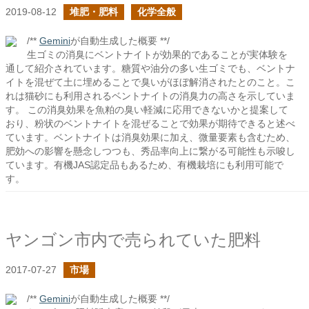
2019-08-12
堆肥・肥料
化学全般
/**
Gemini
が自動生成した概要 **/
生ゴミの消臭にベントナイトが効果的であることが実体験を
通して紹介されています。糖質や油分の多い生ゴミでも、ベントナ
イトを混ぜて土に埋めることで臭いがほぼ解消されたとのこと。こ
れは猫砂にも利用されるベントナイトの消臭力の高さを示していま
す。 この消臭効果を魚粕の臭い軽減に応用できないかと提案して
おり、粉状のベントナイトを混ぜることで効果が期待できると述べ
ています。ベントナイトは消臭効果に加え、微量要素も含むため、
肥効への影響を懸念しつつも、秀品率向上に繋がる可能性も示唆し
ています。有機JAS認定品もあるため、有機栽培にも利用可能で
す。
ヤンゴン市内で売られていた肥料
2017-07-27
市場
/**
Gemini
が自動生成した概要 **/