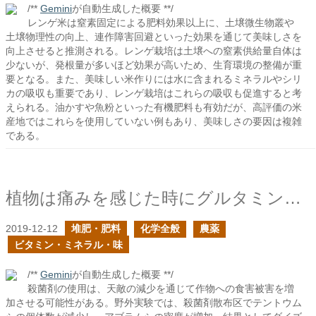
/**
Gemini
が自動生成した概要 **/
レンゲ米は窒素固定による肥料効果以上に、土壌微生物叢や
土壌物理性の向上、連作障害回避といった効果を通じて美味しさを
向上させると推測される。レンゲ栽培は土壌への窒素供給量自体は
少ないが、発根量が多いほど効果が高いため、生育環境の整備が重
要となる。また、美味しい米作りには水に含まれるミネラルやシリ
カの吸収も重要であり、レンゲ栽培はこれらの吸収も促進すると考
えられる。油かすや魚粉といった有機肥料も有効だが、高評価の米
産地ではこれらを使用していない例もあり、美味しさの要因は複雑
である。
植物は痛みを感じた時にグルタミン酸を用いて全身に伝えている
2019-12-12
堆肥・肥料
化学全般
農薬
ビタミン・ミネラル・味
/**
Gemini
が自動生成した概要 **/
殺菌剤の使用は、天敵の減少を通じて作物への食害被害を増
加させる可能性がある。野外実験では、殺菌剤散布区でテントウム