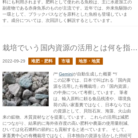
料にも利用されます。肥料として使われる魚粉は、主に水産加工の
副産物である赤身魚系のものが主流です。近年では、外来魚駆除の
一環として、ブラックバスなどを原料とした魚粉も登場していま
す。成分については、次回詳しく解説するとしています。
栽培でいう国内資源の活用とは何を指す？
2022-09-29
堆肥・肥料
市場
地形・地質
/**
Gemini
が自動生成した概要 **/
この記事では、日本で叫ばれる「国内資
源を活用した有機栽培」の「国内資源」
の中身について考察しています。 筆者
は、輸入原料に頼る食品残渣や、環境負
荷の高い家畜糞ではなく、日本ならでは
の資源として、貝殻石灰、海藻、火山由
来の鉱物、木質資材などを提案しています。 これらの活用は減肥
につながり、結果的に海外依存度の高い肥料や農薬の使用量削減、
ひいては化石燃料の節約にも貢献すると述べています。 そして、
家畜糞中心の有機栽培ではなく、日本独自の資源を活かした持続可