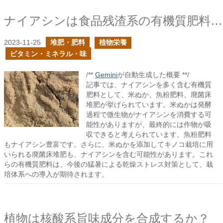
ナイアシンは食品残渣系の有機質肥料に豊富に含まれている
2023-11-25
堆肥・肥料
植物栄養
ビタミン・ミネラル・味
/**
Gemini
が自動生成した概要 **/
記事では、ナイアシンを多く含む有機質
肥料として、米ぬか、魚粉肥料、廃菌床
堆肥が挙げられています。米ぬかは発酵
過程で微生物がナイアシンを消費する可
能性がありますが、最終的には作物が吸
収できると考えられています。魚粉肥料
もナイアシン豊富です。さらに、米ぬかを添加してキノコ栽培に用
いられる廃菌床堆肥も、ナイアシンを含む可能性があります。これ
らの有機質肥料は、今後の猛暑による乾燥ストレス対策として、栽
培体系への導入が期待されます。
植物は核酸系旨味成分を合成するか？