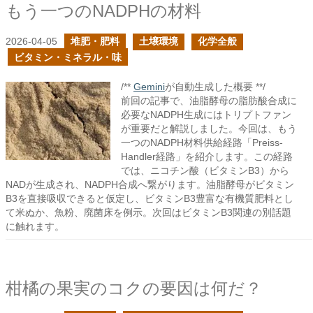
もう一つのNADPHの材料
2026-04-05
堆肥・肥料
土壌環境
化学全般
ビタミン・ミネラル・味
/**
Gemini
が自動生成した概要 **/
前回の記事で、油脂酵母の脂肪酸合成に
必要なNADPH生成にはトリプトファン
が重要だと解説しました。今回は、もう
一つのNADPH材料供給経路「Preiss-
Handler経路」を紹介します。この経路
では、ニコチン酸（ビタミンB3）から
NADが生成され、NADPH合成へ繋がります。油脂酵母がビタミン
B3を直接吸収できると仮定し、ビタミンB3豊富な有機質肥料とし
て米ぬか、魚粉、廃菌床を例示。次回はビタミンB3関連の別話題
に触れます。
柑橘の果実のコクの要因は何だ？