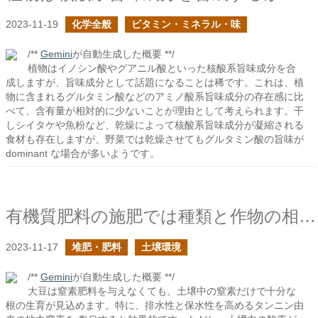
2023-11-19
化学全般
ビタミン・ミネラル・味
/**
Gemini
が自動生成した概要 **/
植物はイノシン酸やグアニル酸といった核酸系旨味成分を合
成しますが、旨味成分として話題になることは稀です。これは、植
物に含まれるグルタミン酸などのアミノ酸系旨味成分の存在感に比
べて、含有量が相対的に少ないことが理由として考えられます。干
しシイタケや魚粉など、乾燥によって核酸系旨味成分が凝縮される
食材も存在しますが、野菜では乾燥させてもグルタミン酸の旨味が
dominant な場合が多いようです。
有機質肥料の施肥では種類と作物の相性に注意すべきの続き
2023-11-17
堆肥・肥料
土壌環境
/**
Gemini
が自動生成した概要 **/
大豆は窒素肥料を与えなくても、土壌中の窒素だけで十分な
根の生育が見込めます。特に、排水性と保水性を高めるタンニン由