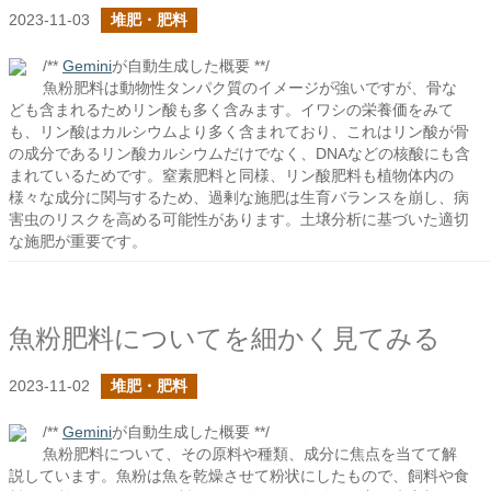
2023-11-03
堆肥・肥料
/**
Gemini
が自動生成した概要 **/
魚粉肥料は動物性タンパク質のイメージが強いですが、骨な
ども含まれるためリン酸も多く含みます。イワシの栄養価をみて
も、リン酸はカルシウムより多く含まれており、これはリン酸が骨
の成分であるリン酸カルシウムだけでなく、DNAなどの核酸にも含
まれているためです。窒素肥料と同様、リン酸肥料も植物体内の
様々な成分に関与するため、過剰な施肥は生育バランスを崩し、病
害虫のリスクを高める可能性があります。土壌分析に基づいた適切
な施肥が重要です。
魚粉肥料についてを細かく見てみる
2023-11-02
堆肥・肥料
/**
Gemini
が自動生成した概要 **/
魚粉肥料について、その原料や種類、成分に焦点を当てて解
説しています。魚粉は魚を乾燥させて粉状にしたもので、飼料や食