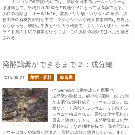
ヤンゴンの肥料販売店では、値段が日本のホームセンターと
ほぼ同じで、平均月収2000円の現地住民にとっては高額である。
肥料の種類は、オール15/16、窒素・リン酸・カリウムの単肥、魚
粉由来の有機質肥料が主で、マグネシウムや微量要素肥料は見当た
らなかった。堆肥は牛糞とヤシガラ堆肥で、カリウムが多い。ラテ
ライト質の土壌で農業を行うには、この肥料の種類では不足が懸念
される。
発酵鶏糞ができるまで２：成分編
2015-09-21
堆肥・肥料
家畜糞
/**
Gemini
が自動生成した概要 **/
未発酵の鶏糞は、約7割が尿酸、残り3割
が未消化の飼料成分（トウモロコシ、魚
粉など）と炭酸カルシウム、リン酸カル
シウムで構成される。尿酸は化学肥料の
尿素と類似しており、未発酵鶏糞は化学
肥料のような速効性を持つ。 鶏の餌には
トウモロコシや魚粉が含まれ、腐植の成分と類似している。また、