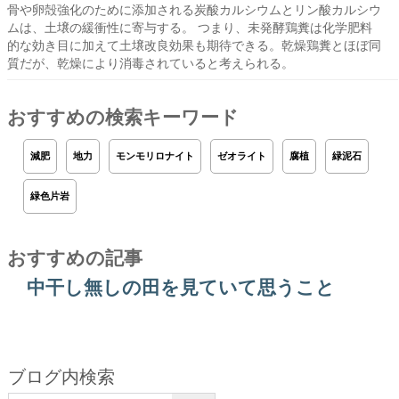
骨や卵殻強化のために添加される炭酸カルシウムとリン酸カルシウ
ムは、土壌の緩衝性に寄与する。 つまり、未発酵鶏糞は化学肥料
的な効き目に加えて土壌改良効果も期待できる。乾燥鶏糞とほぼ同
質だが、乾燥により消毒されていると考えられる。
おすすめの検索キーワード
減肥
地力
モンモリロナイト
ゼオライト
腐植
緑泥石
緑色片岩
おすすめの記事
中干し無しの田を見ていて思うこと
ブログ内検索