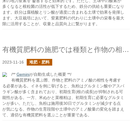
来の地力窒素を 활용すると効果的です。ただし、土壌中の酸素が
多くなると根粒菌の活性が低下するため、鉄分の供給も重要になり
ます。鉄分は腐植酸とリン酸が適度に含まれる土壌で効果を発揮し
ます。大豆栽培において、窒素肥料の代わりに土壌中の栄養を最大
限に活用することが、収量と品質向上に繋がります。
有機質肥料の施肥では種類と作物の相性に注意すべき
2023-11-16
堆肥・肥料
/**
Gemini
が自動生成した概要 **/
有機質肥料を選ぶ際、作物と肥料のアミノ酸の相性を考慮す
る必要がある。イネを例に挙げると、魚粉はグルタミン酸やアスパ
ラギン酸が多く含まれており、初期生育(根の成長)が抑制される可
能性がある。一方、米ぬかと菜種粕は、初期生育に必要なグルタミ
ンが多い。ただし、魚粉は施用後30日でグルタミンが減少する点
が気になる。作物の生育段階や土壌中のアミノ酸量の変化を踏まえ
て、適切な有機質肥料を選ぶことが重要である。