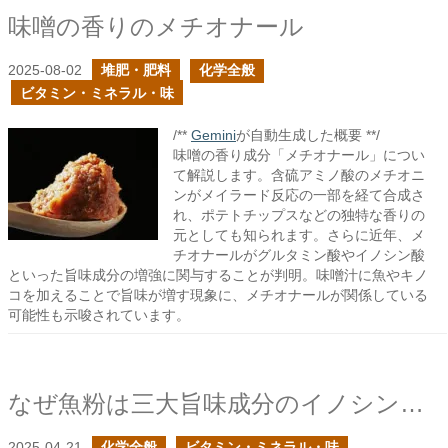
味噌の香りのメチオナール
2025-08-02
堆肥・肥料
化学全般
ビタミン・ミネラル・味
/**
Gemini
が自動生成した概要 **/
味噌の香り成分「メチオナール」につい
て解説します。含硫アミノ酸のメチオニ
ンがメイラード反応の一部を経て合成さ
れ、ポテトチップスなどの独特な香りの
元としても知られます。さらに近年、メ
チオナールがグルタミン酸やイノシン酸
といった旨味成分の増強に関与することが判明。味噌汁に魚やキノ
コを加えることで旨味が増す現象に、メチオナールが関係している
可能性も示唆されています。
なぜ魚粉は三大旨味成分のイノシン酸が豊富なのだろう？
2025-04-21
化学全般
ビタミン・ミネラル・味