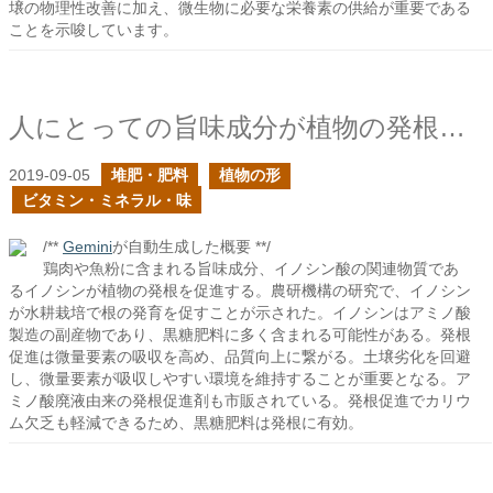
壌の物理性改善に加え、微生物に必要な栄養素の供給が重要である
ことを示唆しています。
人にとっての旨味成分が植物の発根を促進するか？
2019-09-05
堆肥・肥料
植物の形
ビタミン・ミネラル・味
/**
Gemini
が自動生成した概要 **/
鶏肉や魚粉に含まれる旨味成分、イノシン酸の関連物質であ
るイノシンが植物の発根を促進する。農研機構の研究で、イノシン
が水耕栽培で根の発育を促すことが示された。イノシンはアミノ酸
製造の副産物であり、黒糖肥料に多く含まれる可能性がある。発根
促進は微量要素の吸収を高め、品質向上に繋がる。土壌劣化を回避
し、微量要素が吸収しやすい環境を維持することが重要となる。ア
ミノ酸廃液由来の発根促進剤も市販されている。発根促進でカリウ
ム欠乏も軽減できるため、黒糖肥料は発根に有効。