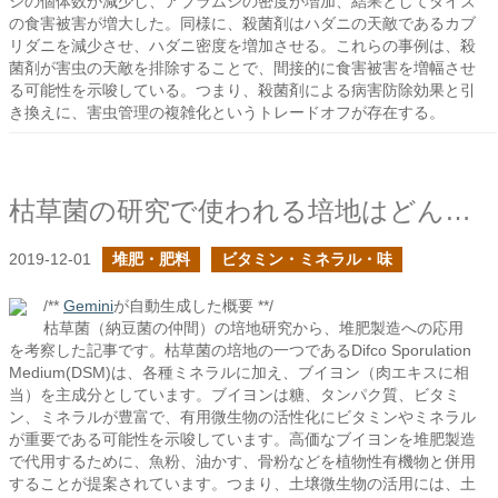
シの個体数が減少し、アブラムシの密度が増加、結果としてダイズ
の食害被害が増大した。同様に、殺菌剤はハダニの天敵であるカブ
リダニを減少させ、ハダニ密度を増加させる。これらの事例は、殺
菌剤が害虫の天敵を排除することで、間接的に食害被害を増幅させ
る可能性を示唆している。つまり、殺菌剤による病害防除効果と引
き換えに、害虫管理の複雑化というトレードオフが存在する。
枯草菌の研究で使われる培地はどんなもの？
2019-12-01
堆肥・肥料
ビタミン・ミネラル・味
/**
Gemini
が自動生成した概要 **/
枯草菌（納豆菌の仲間）の培地研究から、堆肥製造への応用
を考察した記事です。枯草菌の培地の一つであるDifco Sporulation
Medium(DSM)は、各種ミネラルに加え、ブイヨン（肉エキスに相
当）を主成分としています。ブイヨンは糖、タンパク質、ビタミ
ン、ミネラルが豊富で、有用微生物の活性化にビタミンやミネラル
が重要である可能性を示唆しています。高価なブイヨンを堆肥製造
で代用するために、魚粉、油かす、骨粉などを植物性有機物と併用
することが提案されています。つまり、土壌微生物の活用には、土