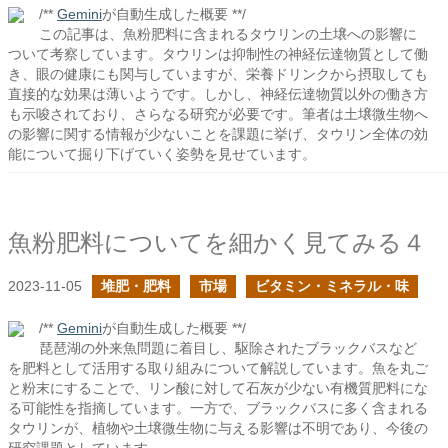
/**
Gemini
が自動生成した概要 **/
この記事は、魚粉肥料に含まれるタウリンの土壌への影響に
ついて考察しています。タウリンは抑制性の神経伝達物質として働
き、眼の健康にも関与していますが、栄養ドリンクから摂取しても
直接的な効果は薄いようです。しかし、神経伝達物質以外の働き方
も示唆されており、さらなる研究が必要です。筆者は土壌微生物へ
の影響に関する情報が少ないことを課題に挙げ、タウリン全体の効
能について掘り下げていく姿勢を見せています。
魚粉肥料についてを細かく見てみる４
2023-11-05
堆肥・肥料
市場
ビタミン・ミネラル・味
/**
Gemini
が自動生成した概要 **/
琵琶湖の外来魚問題に着目し、駆除されたブラックバスなど
を肥料として活用する取り組みについて解説しています。魚を丸ご
と粉末にすることで、リン酸に対して石灰が少ない有機質肥料にな
る可能性を指摘しています。一方で、ブラックバスに多く含まれる
タウリンが、植物や土壌微生物に与える影響は不明であり、今後の