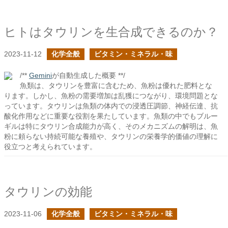
ヒトはタウリンを生合成できるのか？
2023-11-12
化学全般
ビタミン・ミネラル・味
/**
Gemini
が自動生成した概要 **/
魚類は、タウリンを豊富に含むため、魚粉は優れた肥料とな
ります。しかし、魚粉の需要増加は乱獲につながり、環境問題とな
っています。タウリンは魚類の体内での浸透圧調節、神経伝達、抗
酸化作用などに重要な役割を果たしています。魚類の中でもブルー
ギルは特にタウリン合成能力が高く、そのメカニズムの解明は、魚
粉に頼らない持続可能な養殖や、タウリンの栄養学的価値の理解に
役立つと考えられています。
タウリンの効能
2023-11-06
化学全般
ビタミン・ミネラル・味