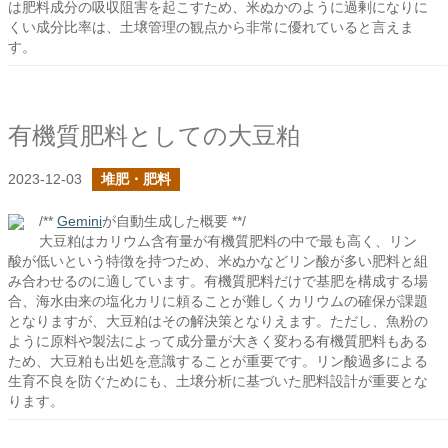
は肥料成分の吸収阻害を起こすため、米ぬかのように過剰になりに
くい成分比率は、土壌管理の観点から非常に優れていると言えま
す。
有機質肥料としての大豆粕
2023-12-03
堆肥・肥料
/**
Gemini
が自動生成した概要 **/
大豆粕はカリウム含有量が有機質肥料の中で最も高く、リン
酸が低いという特徴を持つため、米ぬかなどリン酸が多い肥料と組
み合わせるのに適しています。有機質肥料だけで基肥を構成する場
合、海水由来の塩化カリに頼ることが難しくカリウムの確保が課題
となりますが、大豆粕はその解決策となりえます。ただし、魚粉の
ように原料や製法によって成分量が大きく変わる有機質肥料もある
ため、大豆粕も出処を意識することが重要です。リン酸過多による
生育不良を防ぐためにも、土壌分析に基づいた肥料設計が重要とな
ります。