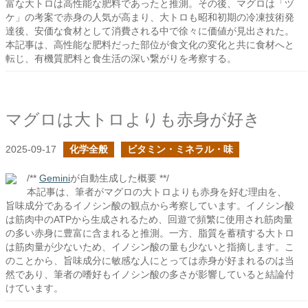
富な大トロは高性能な肥料であったと推測。その後、マグロは「ヅ
ケ」の考案で赤身の人気が高まり、大トロも昭和初期の冷凍技術発
達後、安価な食材として消費される中で徐々に価値が見出された。
本記事は、高性能な肥料だった部位が食文化の変化と共に食材へと
転じ、有機質肥料と食生活の深い繋がりを考察する。
マグロは大トロよりも赤身が好き
2025-09-17
化学全般
ビタミン・ミネラル・味
/**
Gemini
が自動生成した概要 **/
本記事は、筆者がマグロの大トロよりも赤身を好む理由を、
旨味成分であるイノシン酸の観点から考察しています。イノシン酸
は筋肉中のATPから生成されるため、回遊で頻繁に使用され筋肉量
の多い赤身に豊富に含まれると推測。一方、脂質を蓄積する大トロ
は筋肉量が少ないため、イノシン酸の量も少ないと指摘します。こ
のことから、旨味成分に敏感な人にとっては赤身が好まれるのは当
然であり、筆者の嗜好もイノシン酸の多さが影響していると結論付
けています。