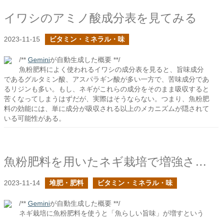
イワシのアミノ酸成分表を見てみる
2023-11-15
ビタミン・ミネラル・味
/**
Gemini
が自動生成した概要 **/
魚粉肥料によく使われるイワシの成分表を見ると、旨味成分
であるグルタミン酸、アスパラギン酸が多い一方で、苦味成分であ
るリジンも多い。もし、ネギがこれらの成分をそのまま吸収すると
苦くなってしまうはずだが、実際はそうならない。つまり、魚粉肥
料の効能には、単に成分が吸収される以上のメカニズムが隠されて
いる可能性がある。
魚粉肥料を用いたネギ栽培で増強される旨味成分は何だろう？
2023-11-14
堆肥・肥料
ビタミン・ミネラル・味
/**
Gemini
が自動生成した概要 **/
ネギ栽培に魚粉肥料を使うと「魚らしい旨味」が増すという