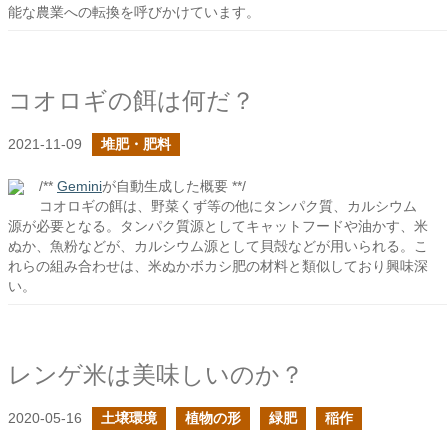
能な農業への転換を呼びかけています。
コオロギの餌は何だ？
2021-11-09
堆肥・肥料
/**
Gemini
が自動生成した概要 **/
コオロギの餌は、野菜くず等の他にタンパク質、カルシウム
源が必要となる。タンパク質源としてキャットフードや油かす、米
ぬか、魚粉などが、カルシウム源として貝殻などが用いられる。こ
れらの組み合わせは、米ぬかボカシ肥の材料と類似しており興味深
い。
レンゲ米は美味しいのか？
2020-05-16
土壌環境
植物の形
緑肥
稲作