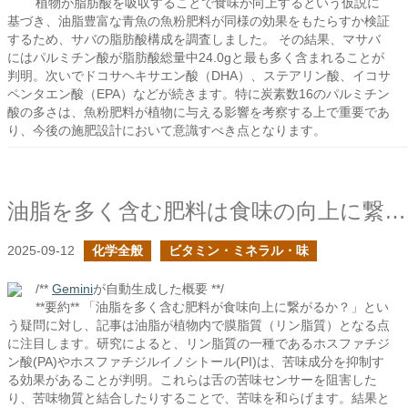
植物が脂肪酸を吸収することで食味が向上するという仮説に
基づき、油脂豊富な青魚の魚粉肥料が同様の効果をもたらすか検証
するため、サバの脂肪酸構成を調査しました。 その結果、マサバ
にはパルミチン酸が脂肪酸総量中24.0gと最も多く含まれることが
判明。次いでドコサヘキサエン酸（DHA）、ステアリン酸、イコサ
ペンタエン酸（EPA）などが続きます。特に炭素数16のパルミチン
酸の多さは、魚粉肥料が植物に与える影響を考察する上で重要であ
り、今後の施肥設計において意識すべき点となります。
油脂を多く含む肥料は食味の向上に繋がるか？
2025-09-12
化学全般
ビタミン・ミネラル・味
/**
Gemini
が自動生成した概要 **/
**要約** 「油脂を多く含む肥料が食味向上に繋がるか？」とい
う疑問に対し、記事は油脂が植物内で膜脂質（リン脂質）となる点
に注目します。研究によると、リン脂質の一種であるホスファチジ
ン酸(PA)やホスファチジルイノシトール(PI)は、苦味成分を抑制す
る効果があることが判明。これらは舌の苦味センサーを阻害した
り、苦味物質と結合したりすることで、苦味を和らげます。結果と