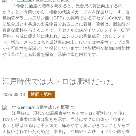
「作物に油脂の肥料を与えると、光合成の質は向上するの
か？」という問いから、植物の代謝メカニズムを深掘りします。香
気物質ゲラニル二リン酸（GPP）の原料であるアセチルCoAが、脂
肪酸合成とも共通の出発物質であることに着目。筆者は、脂肪酸が
豊富な肥料を与えることで、アセチルCoAがイソプレノイド（GPP
原料）合成に優先的に使われ、ニンジンの香気成分（カロテノイ
ド）増加、さらには光合成効率の向上、ひいては生産性アップに繋
がる可能性を仮説として提起しています。油脂肥料が植物の機能性
や収量に与える影響を探る、示唆に富む内容です。
江戸時代では大トロは肥料だった
2025-09-18
堆肥・肥料
/**
Gemini
が自動生成した概要 **/
江戸時代、現代では高級食材である大トロが肥料として使わ
れていた事実に筆者は驚きを示す。当時はマグロ自体が「猫また
ぎ」と呼ばれるほど不人気で、痛みやすく臭いがきついことからゴ
ミ扱いされていたためだ。筆者は、油脂やヘム鉄、イノシン酸が豊