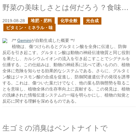
野菜の美味しさとは何だろう？食味の向上
2019-08-28
堆肥・肥料
化学全般
光合成
ビタミン・ミネラル・味
/**
Gemini
が自動生成した概要 **/
植物は、傷つけられるとグルタミン酸を全身に伝達し、防御
反応を引き起こす。グルタミン酸は動物の神経伝達物質と同じ役割
を果たし、カルシウムイオンの流入を引き起こすことでシグナルを
伝播する。この仕組みは、動物の神経系に比べて遅いものの、植物
全体に危険を知らせる効果的なシステムである。さらに、グルタミ
ン酸はジャスモン酸の合成を促進し、防御関連遺伝子の発現を誘導
する。これは、傷ついた葉だけでなく、他の葉も防御態勢を取るこ
とを意味し、植物全体の生存率向上に貢献する。この発見は、植物
の洗練された情報伝達システムの一端を明らかにし、植物の知覚と
反応に関する理解を深めるものである。
生ゴミの消臭はベントナイトで