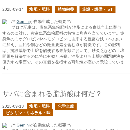
2025-09-14
堆肥・肥料
植物栄養
施設・設備・IoT
/**
Gemini
が自動生成した概要 **/
ブログ記事は、青魚系魚粉肥料が油脂による食味向上に寄与
するのに対し、赤身魚系魚粉肥料の特性に焦点を当てています。赤
身魚のミオグロビンやヘモグロビンに由来する豊富な鉄（ヘム鉄）
に加え、亜鉛や銅などの微量要素を含む点が特徴です。この肥料
は、施設栽培で土壌を酷使する果菜類において、鉄欠乏などの土壌
問題を解決するのに特に有効と考察。油脂よりも土壌の問題解決を
優先する場面で、その真価を発揮する可能性が高いと示唆していま
す。
サバに含まれる脂肪酸は何だ？
2025-09-13
堆肥・肥料
化学全般
ビタミン・ミネラル・味
/**
Gemini
が自動生成した概要 **/