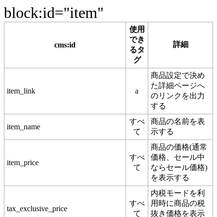
block:id="item"
使用
でき
詳細
cms:id
るタ
グ
商品設定で決め
た詳細ページへ
item_link
a
のリンクを出力
する
すべ
商品の名前を表
item_name
て
示する
商品の価格(通常
すべ
価格、セール中
item_price
て
ならセール価格)
を表示する
内税モードを利
すべ
用時に商品の税
tax_exclusive_price
て
抜き価格を表示