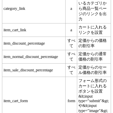
いるカテゴリか
category_link
a
ら商品一覧ペー
ジのリンクを出
力
カートに入れる
item_cart_link
a
リンクを設置
すべ
定価からの価格
item_discount_percentage
て
の割引率
すべ
定価からの通常
item_normal_discount_percentage
て
価格の割引率
すべ
定価からのセー
item_sale_discount_percentage
て
ル価格の割引率
フォーム形式の
カートに入れる
ボタンを設置
&lt;input
item_cart_form
form
type="submit"&gt;
や&lt;input
type="image"&gt;