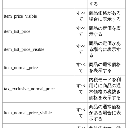
する
すべ
商品価格がある
item_price_visible
て
場合に表示する
すべ
商品の定価を表
item_list_price
て
示する
商品の定価があ
すべ
item_list_price_visible
る場合に表示す
て
る
すべ
商品の通常価格
item_normal_price
て
を表示する
内税モードを利
すべ
用時に商品の通
tax_exclusive_normal_price
て
常価格の税抜き
価格を表示する
商品の通常価格
すべ
item_normal_price_visible
がある場合に表
て
示する
すべ
商品のセール価