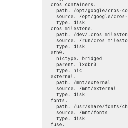
  cros_containers:

    path: /opt/google/cros-co
    source: /opt/google/cros-
    type: disk

  cros_milestone:

    path: /dev/.cros_milestone
    source: /run/cros_mileston
    type: disk

  eth0:

    nictype: bridged

    parent: lxdbr0

    type: nic

  external:

    path: /mnt/external

    source: /mnt/external

    type: disk

  fonts:

    path: /usr/share/fonts/ch
    source: /mnt/fonts

    type: disk

  fuse:
