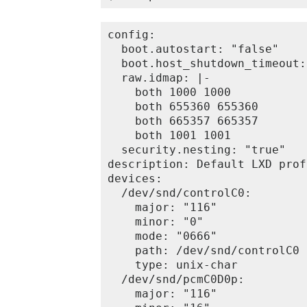
config:

  boot.autostart: "false"

  boot.host_shutdown_timeout:
  raw.idmap: |-

    both 1000 1000

    both 655360 655360

    both 665357 665357

    both 1001 1001

  security.nesting: "true"

description: Default LXD profi
devices:

  /dev/snd/controlC0:

    major: "116"

    minor: "0"

    mode: "0666"

    path: /dev/snd/controlC0

    type: unix-char

  /dev/snd/pcmC0D0p:

    major: "116"
