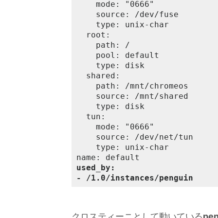
    mode: "0666"

    source: /dev/fuse

    type: unix-char

  root:

    path: /

    pool: default

    type: disk

  shared:

    path: /mnt/chromeos

    source: /mnt/shared

    type: disk

  tun:

    mode: "0666"

    source: /dev/net/tun

    type: unix-char

used_by:
- /1.0/instances/penguin
クロスティーニとして動いている
pen