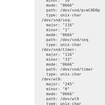
    minor: "16"

    mode: "0666"

    path: /dev/snd/pcmC0D0p

    type: unix-char

  /dev/snd/seq:

    major: "116"

    minor: "1"

    mode: "0666"

    path: /dev/snd/seq

    type: unix-char

  /dev/snd/timer:

    major: "116"

    minor: "33"

    mode: "0666"

    path: /dev/snd/timer

    type: unix-char

  /dev/wl0:

    major: "245"

    minor: "0"

    mode: "0666"

    path: /dev/wl0

    type: unix-char
