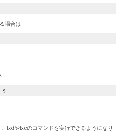
る場合は
が
 $ 
lxdやlxcのコマンドを実行できるようになり