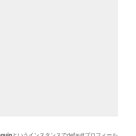
guin
というインスタンスでdefaultプロフィール