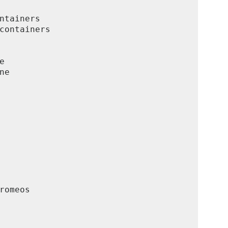
ntainers

containers



e

romeos
