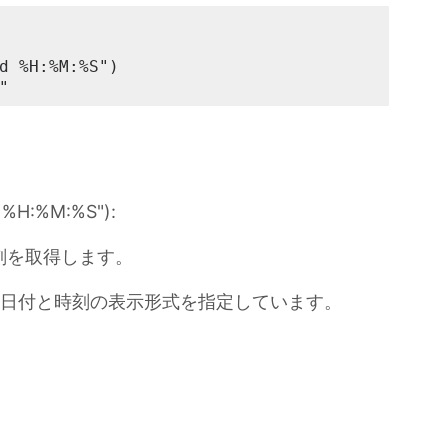
d %H:%M:%S")

"
 %H:%M:%S"):
刻を取得します。
部分は、日付と時刻の表示形式を指定しています。