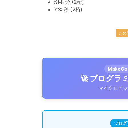
%M: 分 (2桁)
%S: 秒 (2桁)
この
MakeC
🚀 プログ
マイクロビッ
プログ