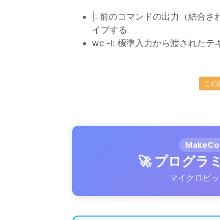
|: 前のコマンドの出力（結合
イプする
wc -l: 標準入力から渡され
この
MakeC
🚀 プログ
マイクロビッ