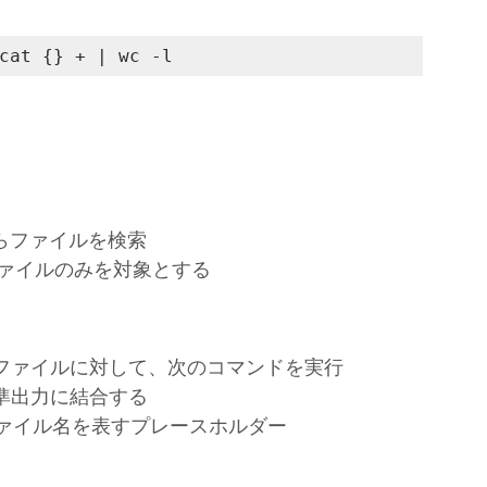
cat {} + | wc -l
)からファイルを検索
txtのファイルのみを対象とする
見したファイルに対して、次のコマンドを実行
を標準出力に結合する
れたファイル名を表すプレースホルダー