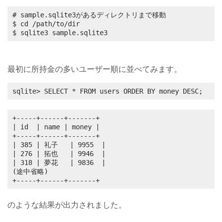
# sample.sqlite3があるディレクトリまで移動

$ cd /path/to/dir

$ sqlite3 sample.sqlite3
最初に所持金の多いユーザー順に並べてみます。
sqlite> SELECT * FROM users ORDER BY money DESC;
+-----+------+-------+

| id  | name | money |

+-----+------+-------+

| 385 | 礼子   | 9955  |

| 276 | 拓也   | 9946  |

| 318 | 夢花   | 9836  |

(途中省略)

+-----+------+-------+
のような結果が出力されました。