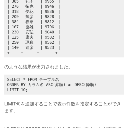
| 385 | 礼子   | 9955  |

| 276 | 拓也   | 9946  |

| 318 | 夢花   | 9836  |

| 209 | 輝彦   | 9828  |

| 384 | 春奈   | 9812  |

| 167 | 臣雄   | 9796  |

| 230 | 安弘   | 9640  |

| 125 | 康夫   | 9582  |

| 250 | 琢真   | 9562  |

| 140 | 達彦   | 9523  |

+-----+------+-------+
のような結果が出力されました。
SELECT * FROM テーブル名

ORDER BY カラム名 ASC(昇順) or DESC(降順) 

LIMIT 10;
LIMIT句を追加することで表示件数を指定することができ
ます。