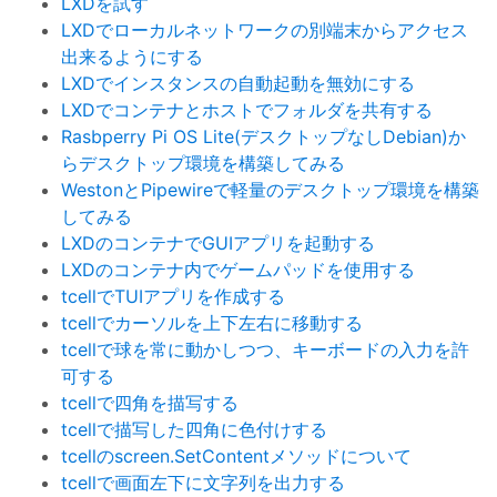
LXDを試す
LXDでローカルネットワークの別端末からアクセス
出来るようにする
LXDでインスタンスの自動起動を無効にする
LXDでコンテナとホストでフォルダを共有する
Rasbperry Pi OS Lite(デスクトップなしDebian)か
らデスクトップ環境を構築してみる
WestonとPipewireで軽量のデスクトップ環境を構築
してみる
LXDのコンテナでGUIアプリを起動する
LXDのコンテナ内でゲームパッドを使用する
tcellでTUIアプリを作成する
tcellでカーソルを上下左右に移動する
tcellで球を常に動かしつつ、キーボードの入力を許
可する
tcellで四角を描写する
tcellで描写した四角に色付けする
tcellのscreen.SetContentメソッドについて
tcellで画面左下に文字列を出力する