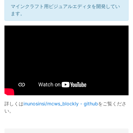
マインクラフト用ビジュアルエディタを開発してい
ます。
詳しくは
inunosinsi/mcws_blockly - github
をご覧くださ
い。