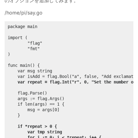
のオプションを追加してみます。
/home/pi/say.go
package main

import (

        "flag"

        "fmt"

)

func main() {

	var msg string

	var isAdd = flag.Bool("a", false, "Add exclamation mark(!)")

var repeat = flag.Int("r", 0, "Set the number of
	flag.Parse()

	args := flag.Args()

	if len(args) == 1 {

		msg = args[0]

	}

if *repeat > 0 {
var tmp string
for i := 0; i < *repeat; i++ {