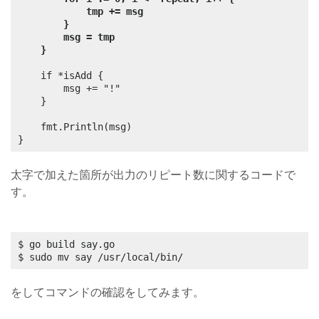
tmp += msg
}
msg = tmp
}
	if *isAdd {

		msg += "!"

	}

	fmt.Println(msg)

}
太字で加えた箇所が出力のリピート数に関するコードで
す。
$ go build say.go

$ sudo mv say /usr/local/bin/
をしてコマンドの確認をしてみます。