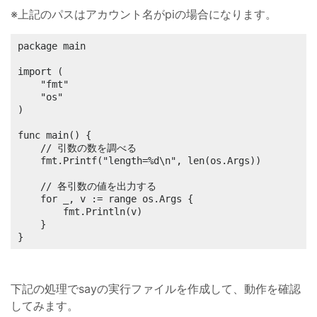
※上記のパスはアカウント名がpiの場合になります。
package main

import (

	"fmt"

	"os"

)

func main() {

	// 引数の数を調べる

	fmt.Printf("length=%d\n", len(os.Args))

	// 各引数の値を出力する

	for _, v := range os.Args {

		fmt.Println(v)

	}

}
下記の処理でsayの実行ファイルを作成して、動作を確認
してみます。