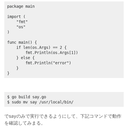
package main

import (

	"fmt"

	"os"

)

func main() {

	if len(os.Args) == 2 {

		fmt.Println(os.Args[1])

	} else {

		fmt.Println("error")

	}

}
$ go build say.go

$ sudo mv say /usr/local/bin/
でsayのみで実行できるようにして、下記コマンドで動作
を確認してみまる。