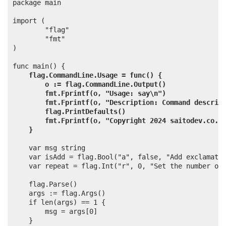
package main

import (

        "flag"

        "fmt"

)

func main() {

flag.CommandLine.Usage = func() {
o := flag.CommandLine.Output()
fmt.Fprintf(o, "Usage: say\n")
fmt.Fprintf(o, "Description: Command descrip
flag.PrintDefaults()
fmt.Fprintf(o, "Copyright 2024 saitodev.co.\
}
	var msg string

	var isAdd = flag.Bool("a", false, "Add exclamation mark(!)")

	var repeat = flag.Int("r", 0, "Set the number of repetitions of the output string.")

	flag.Parse()

	args := flag.Args()

	if len(args) == 1 {

		msg = args[0]

	}
