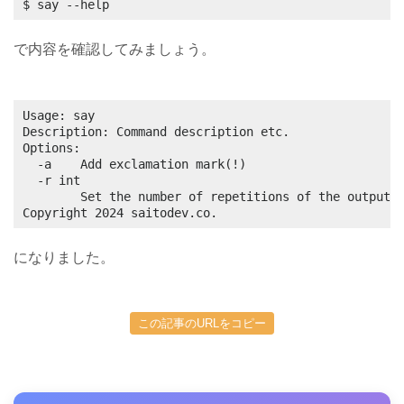
$ say --help
で内容を確認してみましょう。
Usage: say

Description: Command description etc.

Options:

  -a    Add exclamation mark(!)

  -r int

        Set the number of repetitions of the output s
Copyright 2024 saitodev.co.
になりました。
この記事のURLをコピー