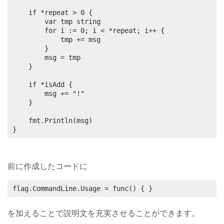
	if *repeat > 0 {

		var tmp string

		for i := 0; i < *repeat; i++ {

			tmp += msg

		}

		msg = tmp

	}

	if *isAdd {

		msg += "!"

	}

	fmt.Println(msg)

}
前に作成したコードに
flag.CommandLine.Usage = func() { }
を加えることで説明文を充実させることができます。