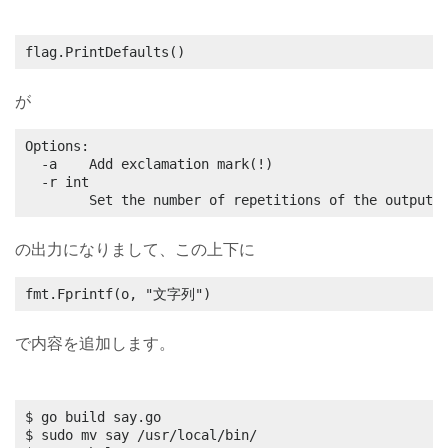
flag.PrintDefaults()
が
Options:

  -a    Add exclamation mark(!)

  -r int

        Set the number of repetitions of the output 
の出力になりまして、この上下に
fmt.Fprintf(o, "文字列")
で内容を追加します。
$ go build say.go

$ sudo mv say /usr/local/bin/
