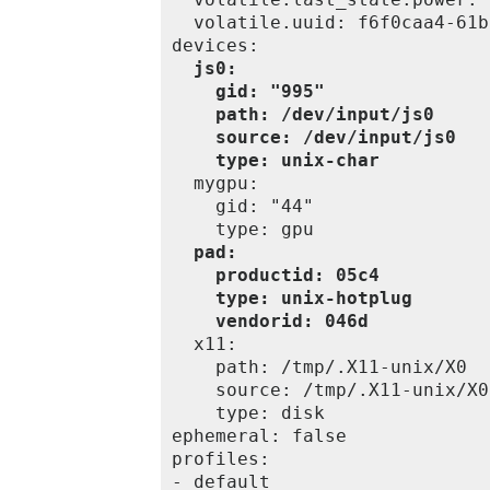
  volatile.uuid: f6f0caa4-61b
devices:

js0:
gid: "995"
path: /dev/input/js0
source: /dev/input/js0
type: unix-char
  mygpu:

    gid: "44"

    type: gpu

pad:
productid: 05c4
type: unix-hotplug
vendorid: 046d
  x11:

    path: /tmp/.X11-unix/X0

    source: /tmp/.X11-unix/X0

    type: disk

ephemeral: false

profiles:

- default
