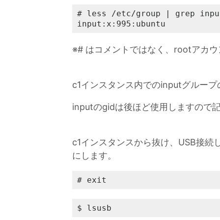
# less /etc/group | grep input
input:x:995:ubuntu
※# はコメントではなく、rootア
c1インスタンス内でのinputグループ
inputのgidは後ほど使用しますの
c1インスタンスから抜け、USB接
にします。
# exit
$ lsusb