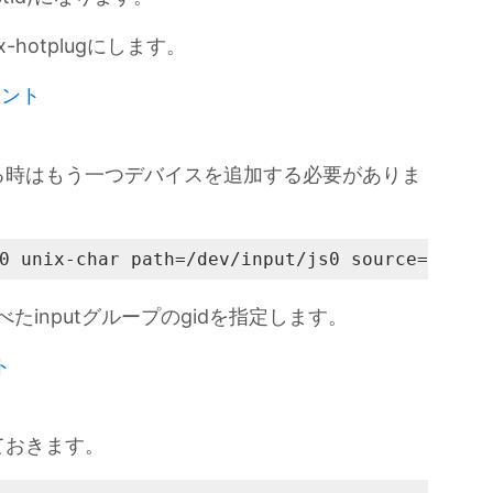
-hotplugにします。
ュメント
る時はもう一つデバイスを追加する必要がありま
0 unix-char path=/dev/input/js0 source=/dev/
たinputグループのgidを指定します。
ト
ておきます。