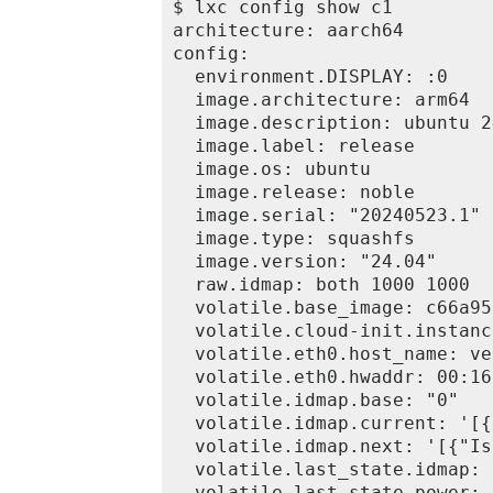
$ lxc config show c1

architecture: aarch64

config:

  environment.DISPLAY: :0

  image.architecture: arm64

  image.description: ubuntu 2
  image.label: release

  image.os: ubuntu

  image.release: noble

  image.serial: "20240523.1"

  image.type: squashfs

  image.version: "24.04"

  raw.idmap: both 1000 1000

  volatile.base_image: c66a95
  volatile.cloud-init.instanc
  volatile.eth0.host_name: ve
  volatile.eth0.hwaddr: 00:16
  volatile.idmap.base: "0"

  volatile.idmap.current: '[{
  volatile.idmap.next: '[{"Is
  volatile.last_state.idmap: 
  volatile.last_state.power: 