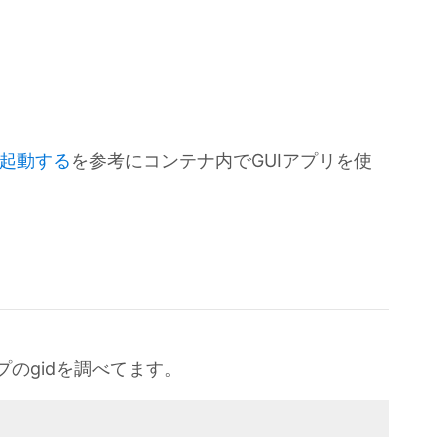
を起動する
を参考にコンテナ内でGUIアプリを使
。
ープのgidを調べてます。