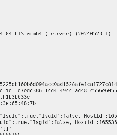
4.04 LTS arm64 (release) (20240523.1)

5225db160b6d094acc0ad1528afe1ca1727c814440625
e-id: d7edc386-1cd4-49cc-ad48-c556e6056f1e

th1b3b633e

:3e:65:48:7b

"Isuid":true,"Isgid":false,"Hostid":165536,"N
uid":true,"Isgid":false,"Hostid":165536,"Nsid
'[]'

RUNNING
