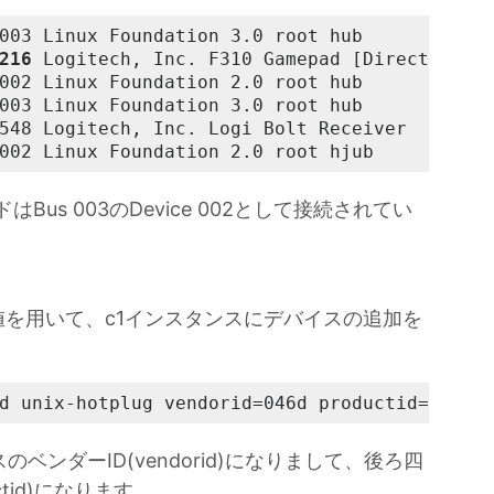
003 Linux Foundation 3.0 root hub

216
 Logitech, Inc. F310 Gamepad [DirectInput 
002 Linux Foundation 2.0 root hub

003 Linux Foundation 3.0 root hub

548 Logitech, Inc. Logi Bolt Receiver

002 Linux Foundation 2.0 root hjub
Bus 003のDevice 002として接続されてい
を用いて、c1インスタンスにデバイスの追加を
d unix-hotplug vendorid=046d productid=05c4
ベンダーID(vendorid)になりまして、後ろ四
ctid)になります。