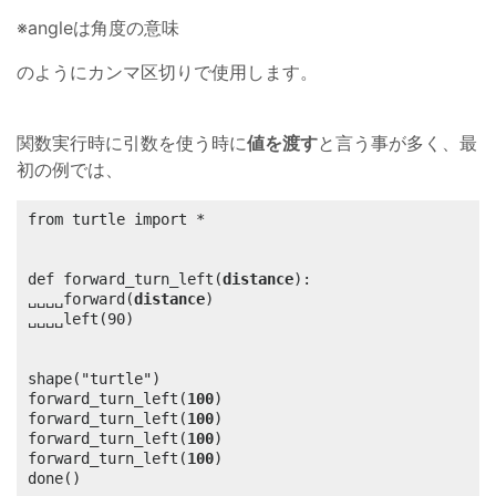
※angleは角度の意味
のようにカンマ区切りで使用します。
関数実行時に引数を使う時に
値を渡す
と言う事が多く、最
初の例では、
from turtle import *

def forward_turn_left(
distance
):

␣␣␣␣forward(
distance
)

␣␣␣␣left(90)

shape("turtle")

forward_turn_left(
100
)

forward_turn_left(
100
)

forward_turn_left(
100
)

forward_turn_left(
100
)

done()