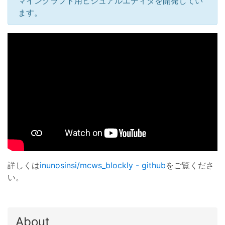
マインクラフト用ビジュアルエディタを開発してい
ます。
詳しくは
inunosinsi/mcws_blockly - github
をご覧くださ
い。
About