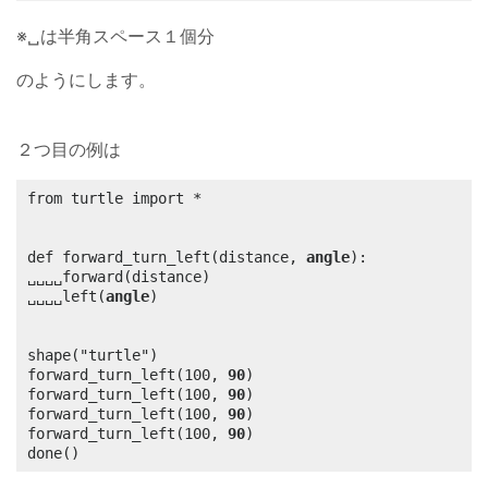
※␣は半角スペース１個分
のようにします。
２つ目の例は
from turtle import *

def forward_turn_left(distance, 
angle
):

␣␣␣␣forward(distance)

␣␣␣␣left(
angle
)

shape("turtle")

forward_turn_left(100, 
90
)

forward_turn_left(100, 
90
)

forward_turn_left(100, 
90
)

forward_turn_left(100, 
90
)

done()