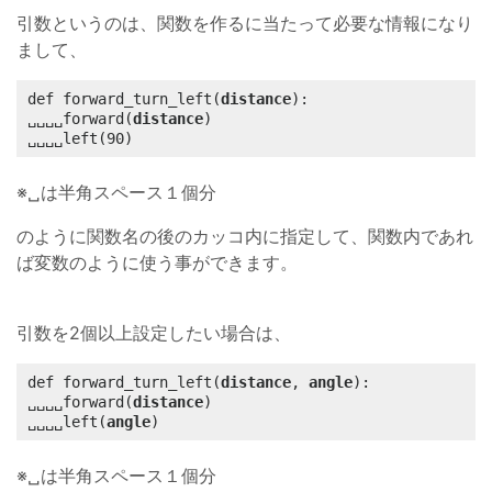
引数というのは、関数を作るに当たって必要な情報になり
まして、
def forward_turn_left(
distance
):

␣␣␣␣forward(
distance
)

␣␣␣␣left(90)
※␣は半角スペース１個分
のように関数名の後のカッコ内に指定して、関数内であれ
ば変数のように使う事ができます。
引数を2個以上設定したい場合は、
def forward_turn_left(
distance
, 
angle
):

␣␣␣␣forward(
distance
)

␣␣␣␣left(
angle
)
※␣は半角スペース１個分