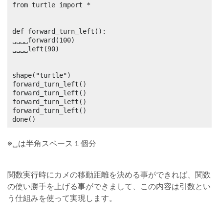
from turtle import *

def forward_turn_left():

␣␣␣␣forward(100)

␣␣␣␣left(90)

shape("turtle")

forward_turn_left()

forward_turn_left()

forward_turn_left()

forward_turn_left()

done()
※␣は半角スペース１個分
関数実行時にカメの移動距離を決める事ができれば、関数
の使い勝手を上げる事ができまして、この内容は引数とい
う仕組みを使って実現します。