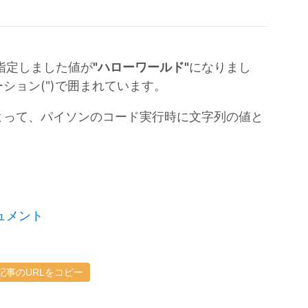
で指定しました値が
"ハローワールド"
になりまし
ション(")で囲まれています。
よって、パイソンのコード実行時に文字列の値と
ドキュメント
記事のURLをコピー