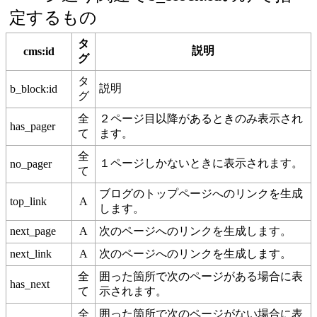
定するもの
タ
説明
cms:id
グ
タ
説明
b_block:id
グ
全
２ページ目以降があるときのみ表示され
has_pager
て
ます。
全
１ページしかないときに表示されます。
no_pager
て
ブログのトップページへのリンクを生成
top_link
A
します。
next_page
A
次のページへのリンクを生成します。
next_link
A
次のページへのリンクを生成します。
全
囲った箇所で次のページがある場合に表
has_next
て
示されます。
全
囲った箇所で次のページがない場合に表