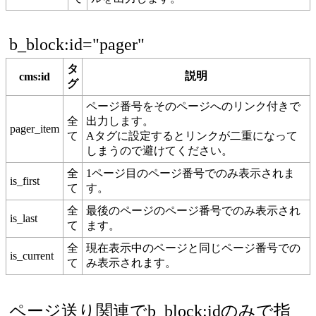
b_block:id="pager"
タ
説明
cms:id
グ
ページ番号をそのページへのリンク付きで
全
出力します。
pager_item
て
Aタグに設定するとリンクが二重になって
しまうので避けてください。
全
1ページ目のページ番号でのみ表示されま
is_first
て
す。
全
最後のページのページ番号でのみ表示され
is_last
て
ます。
全
現在表示中のページと同じページ番号での
is_current
て
み表示されます。
ページ送り関連でb_block:idのみで指