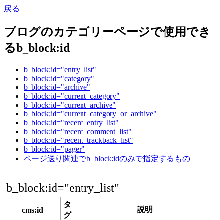
戻る
ブログのカテゴリーページで使用でき
るb_block:id
b_block:id="entry_list"
b_block:id="category"
b_block:id="archive"
b_block:id="current_category"
b_block:id="current_archive"
b_block:id="current_category_or_archive"
b_block:id="recent_entry_list"
b_block:id="recent_comment_list"
b_block:id="recent_trackback_list"
b_block:id="pager"
ページ送り関連でb_block:idのみで指定するもの
b_block:id="entry_list"
タ
説明
cms:id
グ