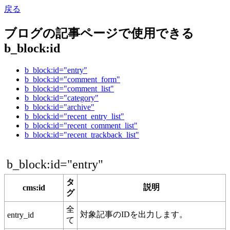
戻る
ブログの記事ページで使用できる
b_block:id
b_block:id="entry"
b_block:id="comment_form"
b_block:id="comment_list"
b_block:id="category"
b_block:id="archive"
b_block:id="recent_entry_list"
b_block:id="recent_comment_list"
b_block:id="recent_trackback_list"
b_block:id="entry"
タ
説明
cms:id
グ
全
対象記事のIDを出力します。
entry_id
て