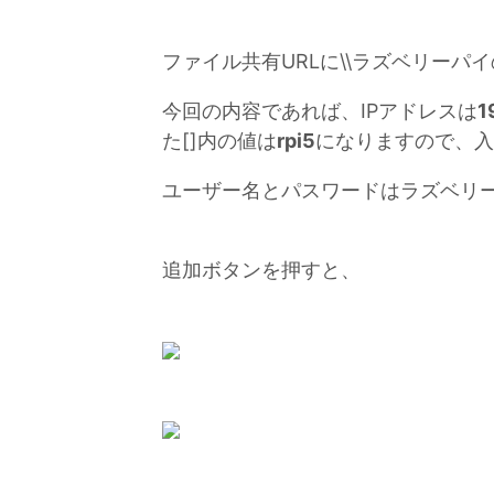
ファイル共有URLに\\ラズベリーパ
今回の内容であれば、IPアドレスは
1
た[]内の値は
rpi5
になりますので、入
ユーザー名とパスワードはラズベリ
追加ボタンを押すと、