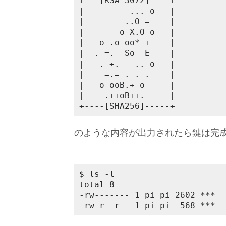
+---[RSA 3072]----+

|         ... o   |

|        ..O =    |

|       o X.O o   |

|   o .o oo* +    |

|  . =.  So  E    |

|   . +.   .. o   |

|    =.= . . .    |

|   o ooB.+ o     |

|    .++oB++.     |

+----[SHA256]-----+
のような内容が出力されたら鍵は完
$ ls -l

total 8

-rw------- 1 pi pi 2602 ***  
-rw-r--r-- 1 pi pi  568 ***  