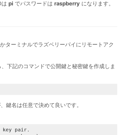
Dは
pi
でパスワードは
raspberry
になります。
hellかターミナルでラズベリーパイにリモートアク
ら、下記のコマンドで公開鍵と秘密鍵を作成しま
、鍵名は任意で決めて良いです。
 key pair.
