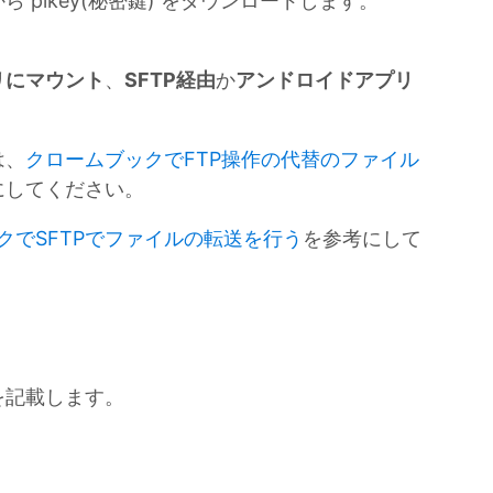
pikey(秘密鍵) をダウンロードします。
リにマウント
、
SFTP経由
か
アンドロイドアプリ
は、
クロームブックでFTP操作の代替のファイル
にしてください。
クでSFTPでファイルの転送を行う
を参考にして
を記載します。