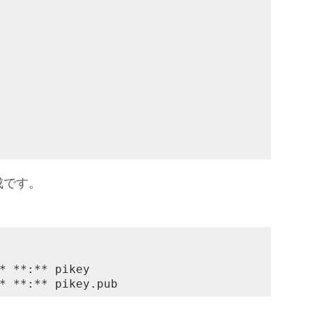
成です。
* **:** pikey

* **:** pikey.pub