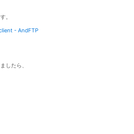
ます。
client - AndFTP
しましたら、
、