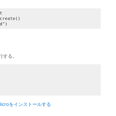


create()

d")
。
行する。
croをインストールする