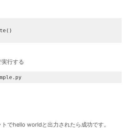
te()

で実行する
mple.py
hello worldと出力されたら成功です。