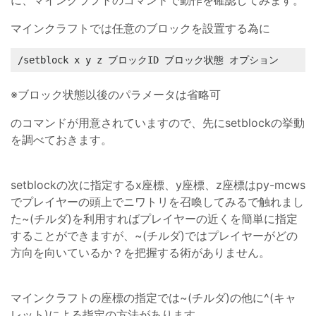
に、マインクラフトのコマンドで動作を確認してみます。
マインクラフトでは任意のブロックを設置する為に
/setblock x y z ブロックID ブロック状態 オプション
※ブロック状態以後のパラメータは省略可
のコマンドが用意されていますので、先にsetblockの挙動
を調べておきます。
setblockの次に指定するx座標、y座標、z座標はpy-mcws
でプレイヤーの頭上でニワトリを召喚してみるで触れまし
た~(チルダ)を利用すればプレイヤーの近くを簡単に指定
することができますが、~(チルダ)ではプレイヤーがどの
方向を向いているか？を把握する術がありません。
マインクラフトの座標の指定では~(チルダ)の他に^(キャ
レット)による指定の方法があります。