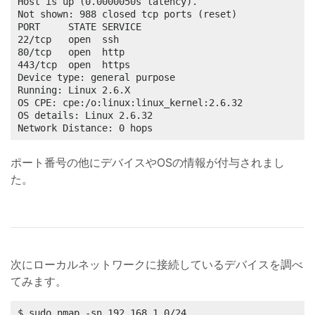
Host is up (0.0000050s latency).

Not shown: 988 closed tcp ports (reset)

PORT     STATE SERVICE

22/tcp   open  ssh

80/tcp   open  http

443/tcp  open  https

Device type: general purpose

Running: Linux 2.6.X

OS CPE: cpe:/o:linux:linux_kernel:2.6.32

OS details: Linux 2.6.32

Network Distance: 0 hops
ポート番号の他にデバイスやOSの情報が付与されまし
た。
次にローカルネットワークに接続しているデバイスを調べ
てみます。
$ sudo nmap -sn 192.168.1.0/24