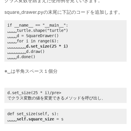
クラス変数を踏まえた使用例を見ていきます。
square_drawer.pyの末尾に下記のコードを追加します。
if __name__ == "__main__":

␣␣␣␣turtle.shape("turtle")

␣␣␣␣d = SquareDrawer()

␣␣␣␣for i in range(6):

␣␣␣␣␣␣␣␣
d.set_size(25 * i)
␣␣␣␣␣␣␣␣d.draw()

␣␣␣␣d.done()
※␣は半角スペース１個分
d.set_size(25 * i)/pre>

でクラス変数の値を変更できるメソッドを呼び出し、
def set_size(self, s):

␣␣␣␣
self.square_size
 = s