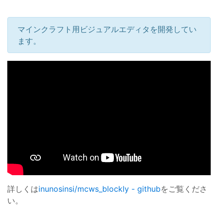
マインクラフト用ビジュアルエディタを開発してい
ます。
詳しくは
inunosinsi/mcws_blockly - github
をご覧くださ
い。