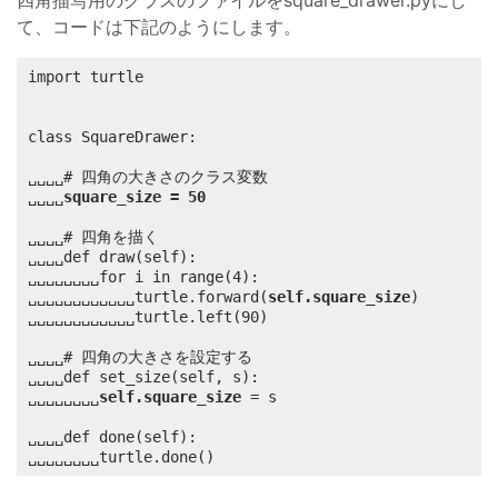
四角描写用のクラスのファイルをsquare_drawer.pyにし
て、コードは下記のようにします。
import turtle

class SquareDrawer:

␣␣␣␣# 四角の大きさのクラス変数

␣␣␣␣
square_size = 50
␣␣␣␣# 四角を描く

␣␣␣␣def draw(self):

␣␣␣␣␣␣␣␣for i in range(4):

␣␣␣␣␣␣␣␣␣␣␣␣turtle.forward(
self.square_size
)

␣␣␣␣␣␣␣␣␣␣␣␣turtle.left(90)

␣␣␣␣# 四角の大きさを設定する

␣␣␣␣def set_size(self, s):

␣␣␣␣␣␣␣␣
self.square_size
 = s

␣␣␣␣def done(self):

␣␣␣␣␣␣␣␣turtle.done()