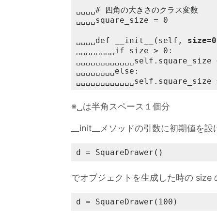
␣␣␣␣# 四角の大きさのクラス変数

␣␣␣␣square_size = 0

␣␣␣␣def __init__(self, 
size=0
␣␣␣␣␣␣␣␣if size > 0:

␣␣␣␣␣␣␣␣␣␣␣␣self.square_size 
␣␣␣␣␣␣␣␣else:

␣␣␣␣␣␣␣␣␣␣␣␣self.square_size 
※␣は半角スペース１個分
__init__メソッドの引数に初期値を
d = SquareDrawer()
でオブジェクトを生成した時の size 
d = SquareDrawer(100)