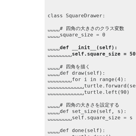
class SquareDrawer:

␣␣␣␣# 四角の大きさのクラス変数

␣␣␣␣square_size = 0

␣␣␣␣
def __init__(self):
␣␣␣␣␣␣␣␣
self.square_size = 50
␣␣␣␣# 四角を描く

␣␣␣␣def draw(self):

␣␣␣␣␣␣␣␣for i in range(4):

␣␣␣␣␣␣␣␣␣␣␣␣turtle.forward(se
␣␣␣␣␣␣␣␣␣␣␣␣turtle.left(90)

␣␣␣␣# 四角の大きさを設定する

␣␣␣␣def set_size(self, s):

␣␣␣␣␣␣␣␣self.square_size = s

␣␣␣␣def done(self):
