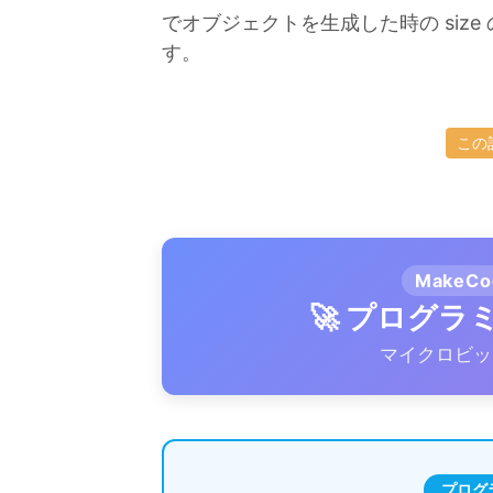
でオブジェクトを生成した時の size
す。
この
MakeC
🚀 プログ
マイクロビッ
プログ