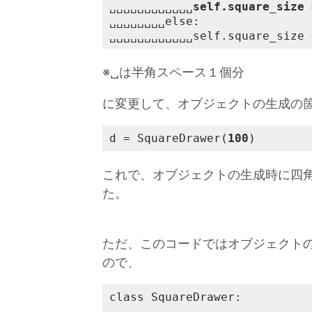
␣␣␣␣␣␣␣␣␣␣␣␣
self.square_size 
␣␣␣␣␣␣␣␣else:

␣␣␣␣␣␣␣␣␣␣␣␣self.square_size 
※␣は半角スペース１個分
に変更して、オブジェクトの生成の
d = SquareDrawer(
100
)
これで、オブジェクトの生成時に四
た。
ただ、このコードではオブジェクト
ので、
class SquareDrawer:
