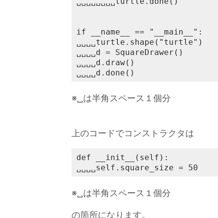
␣␣␣␣␣␣␣␣turtle.done()

if __name__ == "__main__":

␣␣␣␣turtle.shape("turtle")

␣␣␣␣d = SquareDrawer()

␣␣␣␣d.draw()

␣␣␣␣d.done()
※␣は半角スペース１個分
上のコードでコンストラクタは
def __init__(self):

␣␣␣␣self.square_size = 50
※␣は半角スペース１個分
の箇所になります。