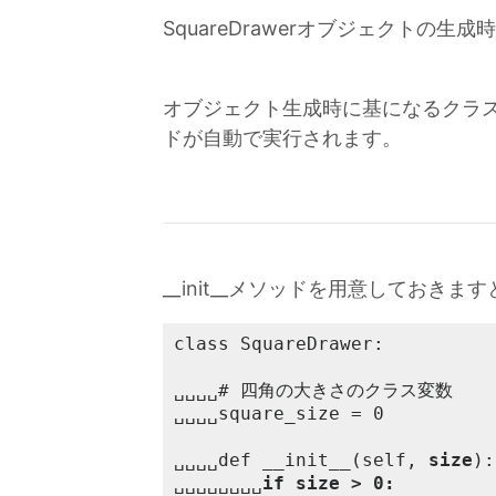
SquareDrawerオブジェクトの生
オブジェクト生成時に基になるクラスに__
ドが自動で実行されます。
__init__メソッドを用意してお
class SquareDrawer:

␣␣␣␣# 四角の大きさのクラス変数

␣␣␣␣square_size = 0

␣␣␣␣def __init__(self, 
size
):

␣␣␣␣␣␣␣␣
if size > 0: