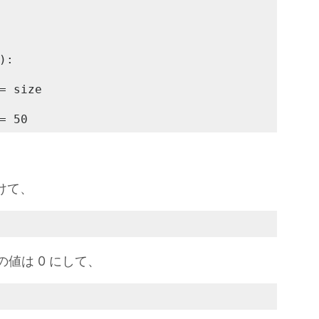
):

= size

= 50
設けて、
の値は 0 にして、