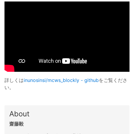
詳しくは
inunosinsi/mcws_blockly - github
をご覧くださ
い。
About
齋藤毅