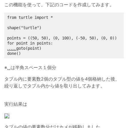
この機能を使って、下記のコードを作成してみます。
from turtle import *

shape("turtle")

points = ((50, 50), (0, 100), (-50, 50), (0, 0))

for point in points:

␣␣␣␣goto(point)

done()
※␣は半角スペース１個分
タプル内に要素数2個のタプル型の値を4個格納した後、
繰り返しでタプル内から値を取り出してみます。
実行結果は
タプルの値の要素数分だけカメが移動しました。