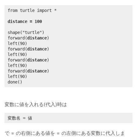
from turtle import *

distance = 100
shape("turtle")

forward(
distance
)

left(90)

forward(
distance
)

left(90)

forward(
distance
)

left(90)

forward(
distance
)

left(90)

done()
変数に値を入れる(代入)時は
変数名 = 値
で = の右側にある値を = の左側にある変数に代入しま