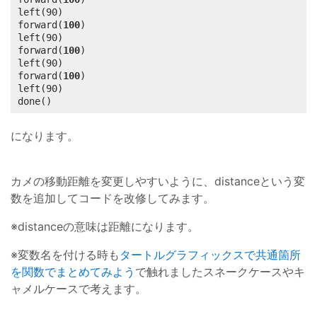
left(90)

forward(
100
)

left(90)

forward(
100
)

left(90)

forward(
100
)

left(90)

done()
になります。
カメの移動距離を変更しやすいように、distanceという変
数を追加してコードを改修してみます。
※distanceの意味は距離になります。
※変数名を付ける時も
タートルグラフィックスで共通箇所
を関数でまとめてみよう
で触れましたスネークケースやキ
ャメルケースで考えます。