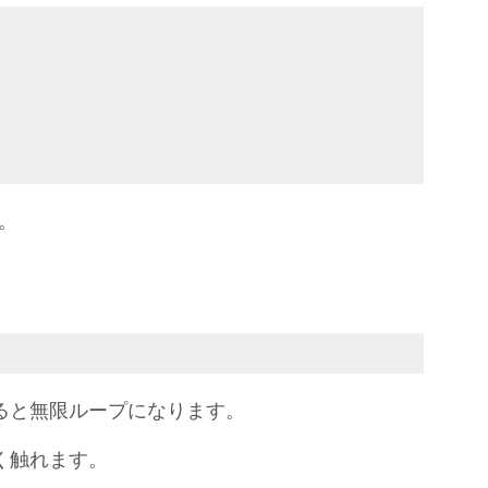
。
ると無限ループになります。
く触れます。