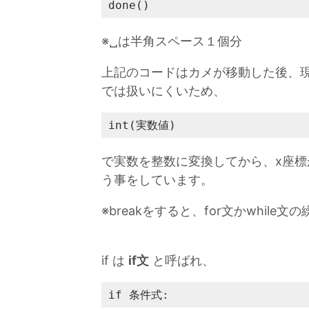
done()
※␣は半角スペース１個分
上記のコードはカメが移動した後、現
では扱いにくいため、
int(実数値)
で実数を整数に変換してから、x座標が 
う事をしています。
※breakをすると、for文かwhi
if は
if文
と呼ばれ、
if 条件式: