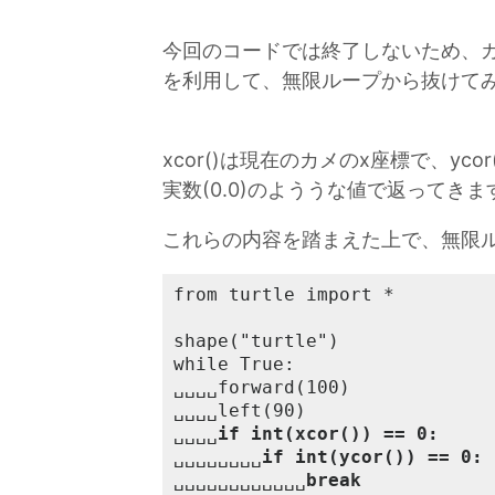
今回のコードでは終了しないため、カメの
を利用して、無限ループから抜けて
xcor()は現在のカメのx座標で、y
実数(0.0)のよううな値で返ってきま
これらの内容を踏まえた上で、無限
from turtle import *

shape("turtle")

while True:

␣␣␣␣forward(100)

␣␣␣␣left(90)

␣␣␣␣
if int(xcor()) == 0:
␣␣␣␣␣␣␣␣
if int(ycor()) == 0:
␣␣␣␣␣␣␣␣␣␣␣␣
break