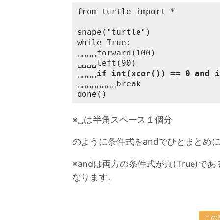
from turtle import *

shape("turtle")

while True:

␣␣␣␣forward(100)

␣␣␣␣left(90)

␣␣␣␣
if int(xcor()) == 0 and i
␣␣␣␣␣␣␣␣break

done()
※␣は半角スペース１個分
のように条件式をandでひとまとめ
※andは両方の条件式が真(True
なります。
この