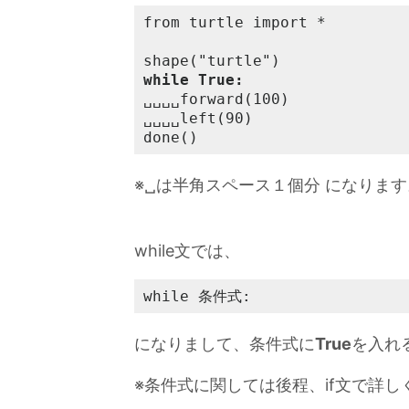
from turtle import *

while True:
␣␣␣␣forward(100)

␣␣␣␣left(90)

done()
※␣は半角スペース１個分 になります
while文では、
while 条件式:
になりまして、条件式に
True
を入れ
※条件式に関しては後程、if文で詳し