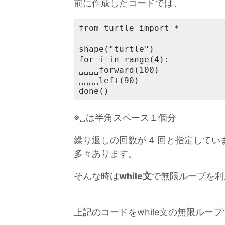
前に作成したコードでは、
from turtle import *

shape("turtle")

for i in range(4):

␣␣␣␣forward(100)

␣␣␣␣left(90)

done()
※␣は半角スペース１個分
繰り返しの回数が 4 回と指定して
多々あります。
そんな時は
while文
で無限ループを利
上記のコードをwhile文の無限ルー