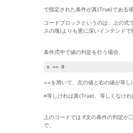
で指定された条件が真(True)であ
コードブロックというのは、上の式で
スの塊)よりも更に深いインテンドで
条件式中で値の判定を行う場合、
x == 0
==を用いて、左の値と右の値が等し
※等しければ真(True)、等しくなければ
上のコードでは if文の条件の判定
で、