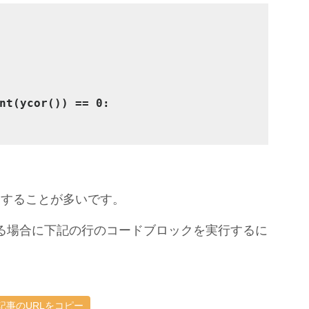
nt(ycor()) == 0:
にすることが多いです。
)である場合に下記の行のコードブロックを実行するに
記事のURLをコピー