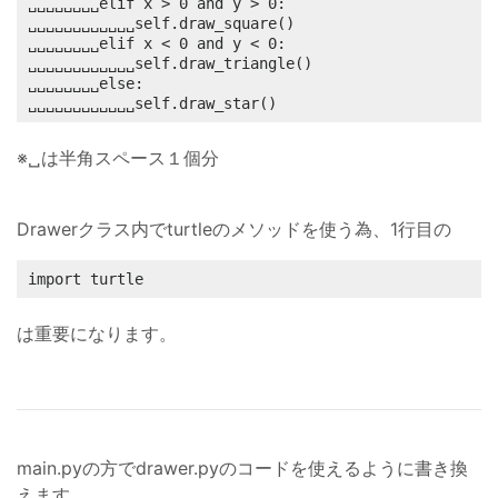
␣␣␣␣␣␣␣␣elif x > 0 and y > 0:

␣␣␣␣␣␣␣␣␣␣␣␣self.draw_square()

␣␣␣␣␣␣␣␣elif x < 0 and y < 0:

␣␣␣␣␣␣␣␣␣␣␣␣self.draw_triangle()

␣␣␣␣␣␣␣␣else:

␣␣␣␣␣␣␣␣␣␣␣␣self.draw_star()
※␣は半角スペース１個分
Drawerクラス内でturtleのメソッドを使う為、1行目の
import turtle
は重要になります。
main.pyの方でdrawer.pyのコードを使えるように書き換
えます。