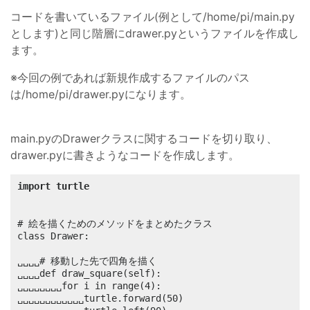
コードを書いているファイル(例として/home/pi/main.py
とします)と同じ階層にdrawer.pyというファイルを作成し
ます。
※今回の例であれば新規作成するファイルのパス
は/home/pi/drawer.pyになります。
main.pyのDrawerクラスに関するコードを切り取り、
drawer.pyに書きようなコードを作成します。
import turtle
# 絵を描くためのメソッドをまとめたクラス

class Drawer:

␣␣␣␣# 移動した先で四角を描く

␣␣␣␣def draw_square(self):

␣␣␣␣␣␣␣␣for i in range(4):

␣␣␣␣␣␣␣␣␣␣␣␣turtle.forward(50)
