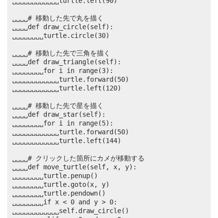
␣␣␣␣␣␣␣␣␣␣␣␣turtle.left(90)

␣␣␣␣# 移動した先で丸を描く

␣␣␣␣def draw_circle(self):

␣␣␣␣␣␣␣␣turtle.circle(30)

␣␣␣␣# 移動した先で三角を描く

␣␣␣␣def draw_triangle(self):

␣␣␣␣␣␣␣␣for i in range(3):

␣␣␣␣␣␣␣␣␣␣␣␣turtle.forward(50)

␣␣␣␣␣␣␣␣␣␣␣␣turtle.left(120)

␣␣␣␣# 移動した先で星を描く

␣␣␣␣def draw_star(self):

␣␣␣␣␣␣␣␣for i in range(5):

␣␣␣␣␣␣␣␣␣␣␣␣turtle.forward(50)

␣␣␣␣␣␣␣␣␣␣␣␣turtle.left(144)

␣␣␣␣# クリックした箇所にカメが移動する

␣␣␣␣def move_turtle(self, x, y):

␣␣␣␣␣␣␣␣turtle.penup()

␣␣␣␣␣␣␣␣turtle.goto(x, y)

␣␣␣␣␣␣␣␣turtle.pendown()

␣␣␣␣␣␣␣␣if x < 0 and y > 0:

␣␣␣␣␣␣␣␣␣␣␣␣self.draw_circle()
