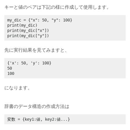
キーと値のペアは下記の様に作成して使用します。
my_dic = {"x": 50, "y": 100}

print(my_dic)

print(my_dic["x"])

print(my_dic["y"])
先に実行結果を見てみますと、
{'x': 50, 'y': 100}

50

100
になります。
辞書のデータ構造の作成方法は
変数 = {key1:値, key2:値...}