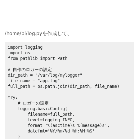
/home/pi/log.pyを作成して、
import logging

import os

from pathlib import Path

# 自作のロガーの設定

dir_path = "/var/log/mylogger"

file_name = "app.log"

full_path = os.path.join(dir_path, file_name)

try:

    # ロガーの設定

    logging.basicConfig(

        filename=full_path,

        level=logging.INFO,

        format='%(asctime)s %(message)s',

        datefmt='%Y/%m/%d %H:%M:%S'

    )
