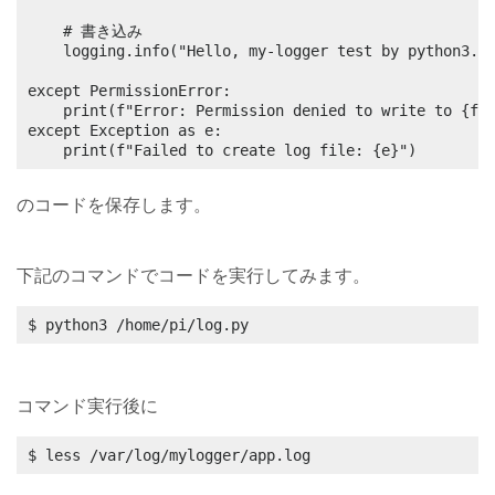
    # 書き込み

    logging.info("Hello, my-logger test by python3.")
except PermissionError:

    print(f"Error: Permission denied to write to {ful
except Exception as e:

    print(f"Failed to create log file: {e}")
のコードを保存します。
下記のコマンドでコードを実行してみます。
$ python3 /home/pi/log.py
コマンド実行後に
$ less /var/log/mylogger/app.log