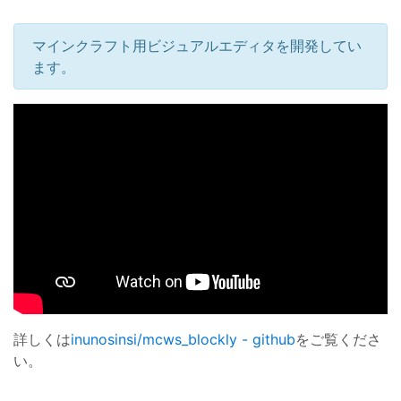
マインクラフト用ビジュアルエディタを開発してい
ます。
詳しくは
inunosinsi/mcws_blockly - github
をご覧くださ
い。