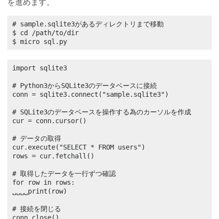
を進めます。
# sample.sqlite3があるディレクトリまで移動

$ cd /path/to/dir

$ micro sql.py
import sqlite3

# Python3からSQLite3のデータベースに接続

conn = sqlite3.connect("sample.sqlite3")

# SQLite3のデータベースを操作する為のカーソルを作成

cur = conn.cursor()

# データの取得

cur.execute("SELECT * FROM users")

rows = cur.fetchall()

# 取得したデータを一行ずつ確認

for row in rows:

␣␣␣␣print(row)

# 接続を閉じる

conn.close()