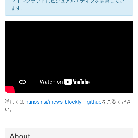
マインクラフト用ビジュアルエディタを開発してい
ます。
詳しくは
inunosinsi/mcws_blockly - github
をご覧くださ
い。
About