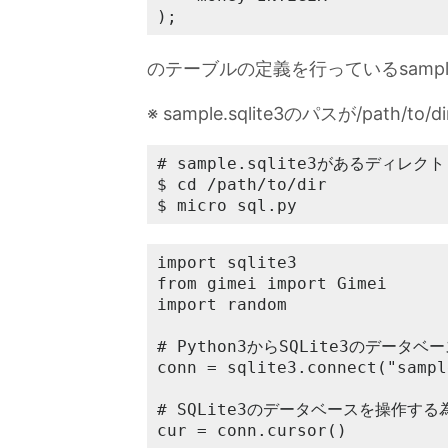
);
のテーブルの定義を行っているsample
※ sample.sqlite3のパスが/path/to
# sample.sqlite3があるディレク
$ cd /path/to/dir

$ micro sql.py
import sqlite3

from gimei import Gimei

import random

# Python3からSQLite3のデータベ
conn = sqlite3.connect("sampl
# SQLite3のデータベースを操作する
cur = conn.cursor()
