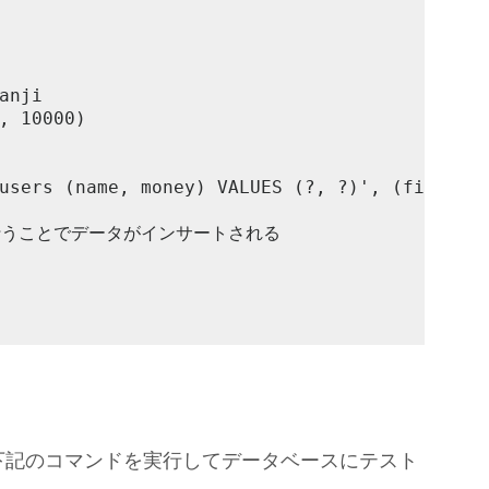
anji

, 10000)

users (name, money) VALUES (?, ?)', (first_na
うことでデータがインサートされる

下記のコマンドを実行してデータベースにテスト