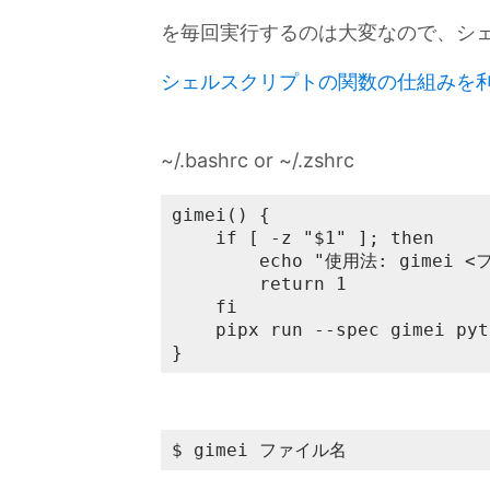
を毎回実行するのは大変なので、シ
シェルスクリプトの関数の仕組みを
~/.bashrc or ~/.zshrc
gimei() {

	if [ -z "$1" ]; then

		echo "使用法: gimei <ファイル名.py>"

		return 1

	fi

	pipx run --spec gimei python3 "$1"

}
$ gimei ファイル名