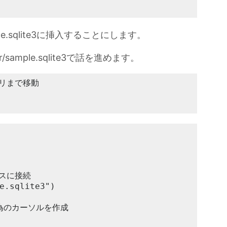
.sqlite3に挿入することにします。
/dir/sample.sqlite3で話を進めます。
トリまで移動

ースに接続

e.sqlite3")

為のカーソルを作成
