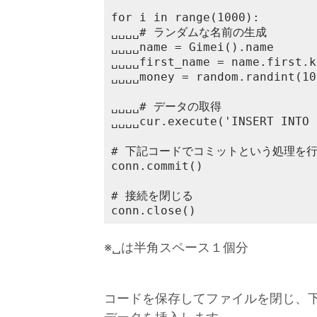
for i in range(1000):

␣␣␣␣# ランダムな名前の生成

␣␣␣␣name = Gimei().name

␣␣␣␣first_name = name.first.k
␣␣␣␣money = random.randint(10
␣␣␣␣# データの取得

␣␣␣␣cur.execute('INSERT INTO 
# 下記コードでコミットという処理を行
conn.commit()

# 接続を閉じる

conn.close()
※␣は半角スペース１個分
コードを保存してファイルを閉じ、