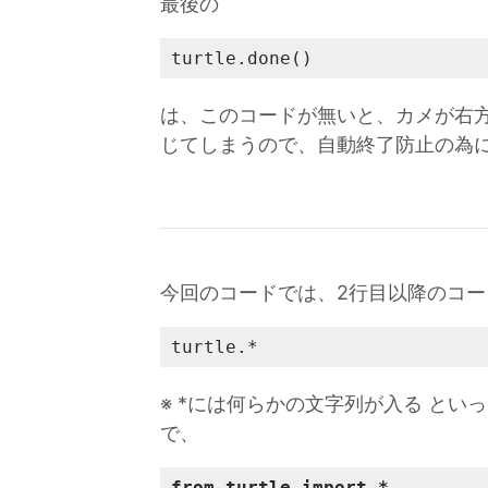
最後の
turtle.done()
は、このコードが無いと、カメが右
じてしまうので、自動終了防止の為
今回のコードでは、2行目以降のコー
turtle.*
※ *には何らかの文字列が入る と
で、
from turtle import *