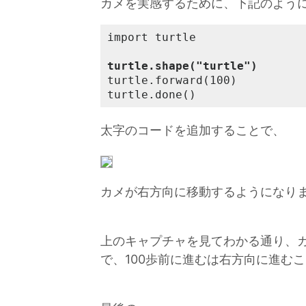
カメを実感するために、下記のよう
import turtle

turtle.shape("turtle")
turtle.forward(100)

turtle.done()
太字のコードを追加することで、
カメが右方向に移動するようになり
上のキャプチャを見てわかる通り、
で、100歩前に進むは右方向に進む