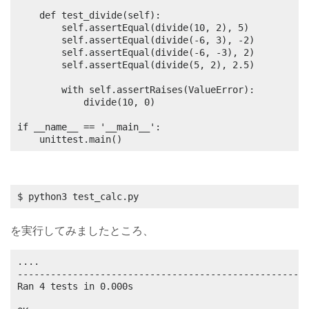
    def test_divide(self):

        self.assertEqual(divide(10, 2), 5)

        self.assertEqual(divide(-6, 3), -2)

        self.assertEqual(divide(-6, -3), 2)

        self.assertEqual(divide(5, 2), 2.5)

        with self.assertRaises(ValueError):

            divide(10, 0)

if __name__ == '__main__':

    unittest.main()
$ python3 test_calc.py
を実行してみましたところ、
....

-----------------------------------------------------
Ran 4 tests in 0.000s
