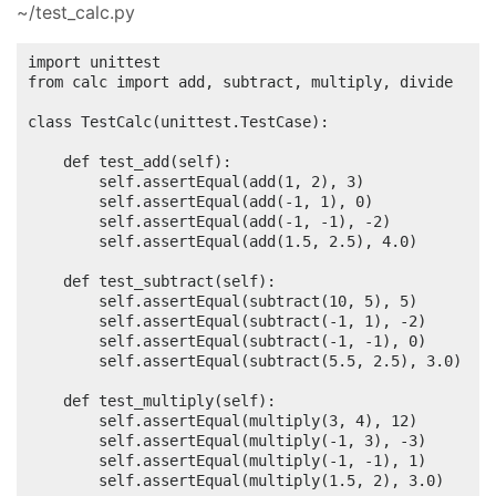
~/test_calc.py
import unittest

from calc import add, subtract, multiply, divide

class TestCalc(unittest.TestCase):

    def test_add(self):

        self.assertEqual(add(1, 2), 3)

        self.assertEqual(add(-1, 1), 0)

        self.assertEqual(add(-1, -1), -2)

        self.assertEqual(add(1.5, 2.5), 4.0)

    def test_subtract(self):

        self.assertEqual(subtract(10, 5), 5)

        self.assertEqual(subtract(-1, 1), -2)

        self.assertEqual(subtract(-1, -1), 0)

        self.assertEqual(subtract(5.5, 2.5), 3.0)

    def test_multiply(self):

        self.assertEqual(multiply(3, 4), 12)

        self.assertEqual(multiply(-1, 3), -3)

        self.assertEqual(multiply(-1, -1), 1)

        self.assertEqual(multiply(1.5, 2), 3.0)
