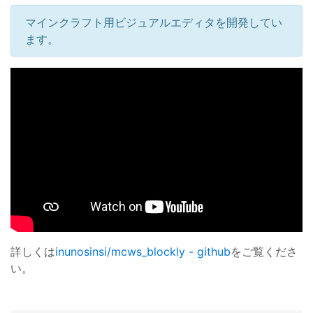
マインクラフト用ビジュアルエディタを開発してい
ます。
詳しくは
inunosinsi/mcws_blockly - github
をご覧くださ
い。