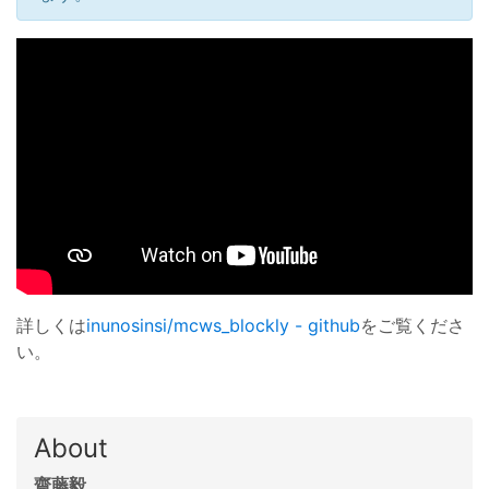
詳しくは
inunosinsi/mcws_blockly - github
をご覧くださ
い。
About
齋藤毅