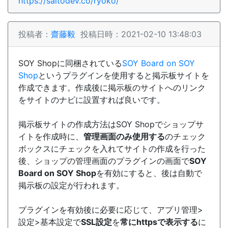
https://saitodev.co/ryoko/
投稿者：
齋藤毅
投稿日時：2021-02-10 13:48:03
SOY Shopに同梱されている
SOY Board on SOY
Shop
というプラグインを使用すると掲示板サイトを
作成できます。作成後に掲示板のサイトへのリンク
をサイトのナビに設置すれば良いです。
掲示板サイトの作成方法はSOY Shopでショップサ
イトを作成時に、
管理画面のみ使用する
のチェック
ボックスにチェックを入れてサイトの作成を行った
後、ショップの管理画面のプラグインの画面で
SOY
Board on SOY Shop
を有効にすると、後は自動で
掲示板の設定が行われます。
プラグインを有効後に必要に応じて、アプリ管理>
設定>基本設定で
SSL設定
を
常にhttpsで表示する
に