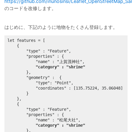
https://github.com/inunosinsi/Leaflet_OpenStreetMap_Sa
のコードを改修します。
はじめに、下記のように地物をたくさん登録します。
let features = [

	{

		"type" : "Feature",

		"properties" : {

			"name" : "上賀茂神社",

"category" : "shrine"
		},

		"geometry" :  {

			"type": "Point",

			"coordinates" : [135.75224, 35.06048]

		}

	},

	{

		"type" : "Feature",

		"properties" : {

			"name" : "松尾大社",

"category" : "shrine"
		},
