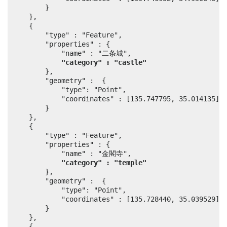
		}

	},

	{

		"type" : "Feature",

		"properties" : {

			"name" : "二条城",

"category" : "castle"
		},

		"geometry" :  {

			"type": "Point",

			"coordinates" : [135.747795, 35.014135]

		}

	},

	{

		"type" : "Feature",

		"properties" : {

			"name" : "金閣寺",

"category" : "temple"
		},

		"geometry" :  {

			"type": "Point",

			"coordinates" : [135.728440, 35.039529]

		}

	},

	{
