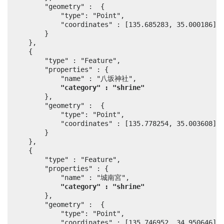
		"geometry" :  {

			"type": "Point",

			"coordinates" : [135.685283, 35.000186]

		}

	},

	{

		"type" : "Feature",

		"properties" : {

			"name" : "八坂神社",

"category" : "shrine"
		},

		"geometry" :  {

			"type": "Point",

			"coordinates" : [135.778254, 35.003608]

		}

	},

	{

		"type" : "Feature",

		"properties" : {

			"name" : "城南宮",

"category" : "shrine"
		},

		"geometry" :  {

			"type": "Point",

			"coordinates" : [135.746952, 34.950646]
