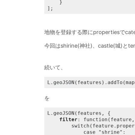
	}

];
地物を登録する際にpropertiesでc
今回はshirine(神社)、castle(城
続いて、
L.geoJSON(features).addTo(map
を
L.geoJSON(features, {

filter
: function(feature,
		switch(feature.properties.category){

			case "shrine":
