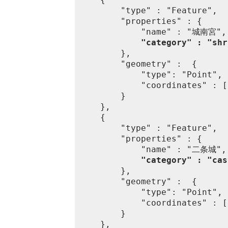
		"type" : "Feature",

		"properties" : {

			"name" : "城南宮",

"category" : "shr
		},

		"geometry" :  {

			"type": "Point",

			"coordinates" : [135.746952, 34.950646]

		}

	},

	{

		"type" : "Feature",

		"properties" : {

			"name" : "二条城",

"category" : "cas
		},

		"geometry" :  {

			"type": "Point",

			"coordinates" : [135.747795, 35.014135]

		}

	},
