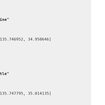
ine"
tle"