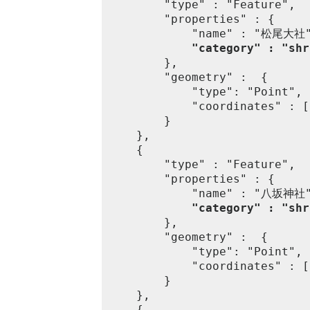
		"type" : "Feature",

		"properties" : {

			"name" : "松尾大社",

"category" : "shr
		},

		"geometry" :  {

			"type": "Point",

			"coordinates" : [135.685283, 35.000186]

		}

	},

	{

		"type" : "Feature",

		"properties" : {

			"name" : "八坂神社",

"category" : "shr
		},

		"geometry" :  {

			"type": "Point",

			"coordinates" : [135.778254, 35.003608]

		}

	},

	{
