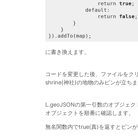
				return 
true
;

			default:

				return 
false
;

		}

	}

}).addTo(map);
に書き換えます。
コードを変更した後、ファイルをク
shrine(神社)の地物のみピンが立ち
L.geoJSONの第一引数のオブジェク
オブジェクトを順番に確認します。
無名関数内でtrue(真)を返すとピンが