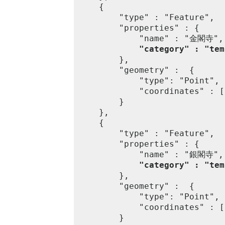
	{

		"type" : "Feature",

		"properties" : {

			"name" : "金閣寺",

"category" : "tem
		},

		"geometry" :  {

			"type": "Point",

			"coordinates" : [135.728440, 35.039529]

		}

	},

	{

		"type" : "Feature",

		"properties" : {

			"name" : "銀閣寺",

"category" : "tem
		},

		"geometry" :  {

			"type": "Point",

			"coordinates" : [135.798032, 35.026549]

		}
