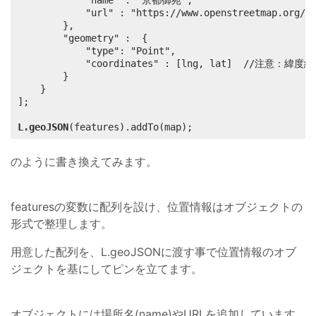
			"name" : "京都御苑",

			"url" : "https://www.openstreetmap.org/#map=17/"+lat+"/"+lng

		},

		"geometry" :  {

			"type": "Point",

			"coordinates" : [lng, lat]	//注意：緯度経度の渡し方が逆になる

		}

	}

];

L.geoJSON
(features).addTo(map);
のように書き換えてみます。
featuresの変数に配列を設け、位置情報はオブジェクトの
形式で整理します。
用意した配列を、L.geoJSONに渡す事で位置情報のオブ
ジェクトを基にしてピンを立てます。
オブジェクトには場所名(name)やURLを追加しています