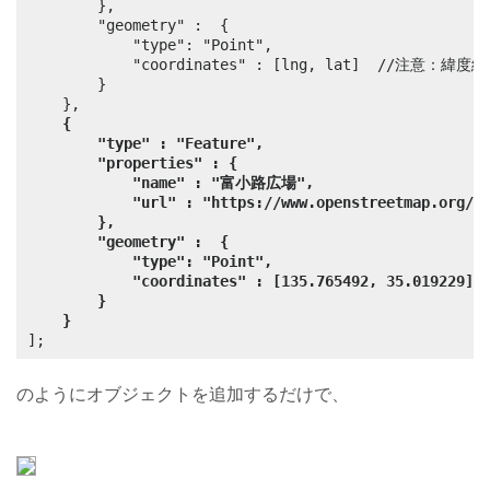
		},

		"geometry" :  {

			"type": "Point",

			"coordinates" : [lng, lat]	//注意：緯度経度の渡し方が逆になる

		}

	},

{
"type" : "Feature",
"properties" : {
"name" : "富小路広場",
"url" : "https://www.openstreetmap.org/#
},
"geometry" :  {
"type": "Point",
"coordinates" : [135.765492, 35.019229]
}
}
];
のようにオブジェクトを追加するだけで、