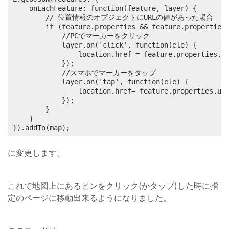
    onEachFeature: function(feature, layer) {

    	// 位置情報のオブジェクトにURLの値があった場合

		if (feature.properties && feature.properties.url) {

			//PCでマーカーをクリック

			layer.on('click', function(ele) {

				location.href = feature.properties.url;

			});

			//スマホでマーカーをタップ

			layer.on('tap', function(ele) {

				location.href= feature.properties.url;

			});

		}

	}

}).addTo(map);
に変更します。
これで地図上にあるピンをクリック(かタップ)した時に指
定のページに移動出来るようになりました。