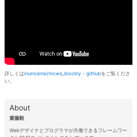
詳しくは
inunosinsi/mcws_blockly - github
をご覧くださ
い。
About
齋藤毅
Webデザイナとプログラマが共働できるフレームワー