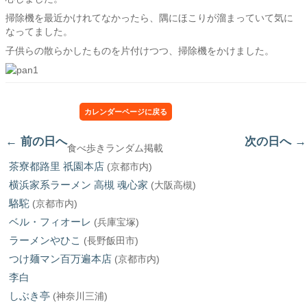
掃除機を最近かけれてなかったら、隅にほこりが溜まっていて気に
なってました。
子供らの散らかしたものを片付けつつ、掃除機をかけました。
カレンダーページに戻る
←
前の日へ
次の日へ
→
食べ歩きランダム掲載
茶寮都路里 祇園本店
(京都市内)
横浜家系ラーメン 高槻 魂心家
(大阪高槻)
駱駝
(京都市内)
ベル・フィオーレ
(兵庫宝塚)
ラーメンやひこ
(長野飯田市)
つけ麺マン百万遍本店
(京都市内)
李白
しぶき亭
(神奈川三浦)