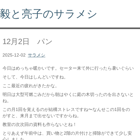
毅と亮子のサラメシ
12月2日 パン
2025-12-02
サラメシ
今日はめっちゃ暖かいです。セーター来て外に行ったら暑いぐらい
そして、今日はしんどいですね。
ここ最近の疲れがきたかな。
明日は大型可燃ごみだから朝はやくに庭の木切ったのを出さないと
ね。
この月1回を覚えるのが結構ストレスですね〜なんせこの1回をの
がすと、来月まで出せないですからね。
教室の次次回の資料も作らないとね！
とりあえず午前中は、買い物と2階の片付けと掃除ができて少し安
心しました。