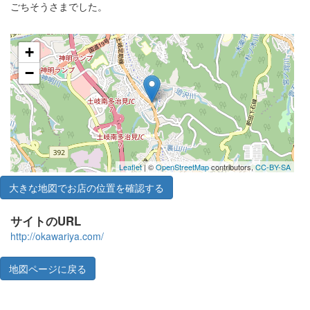
ごちそうさまでした。
+
−
Leaflet
| ©
OpenStreetMap
contributors,
CC-BY-SA
大きな地図でお店の位置を確認する
サイトのURL
http://okawariya.com/
地図ページに戻る