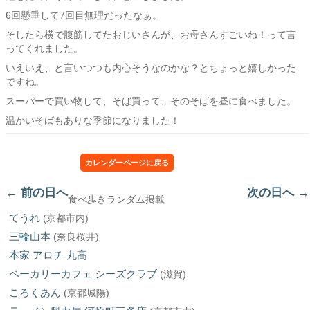
6回懸垂して7回目無理だったなぁ。
そしたら横で腹筋してたおじいさんが、お母さんすごいね！って言
ってくれました。
いえいえ、と言いつつも内心そうなのかな？とちょっと嬉しかった
ですね。
スーパーで買い物して、そば買って、そのそばを昼に食べました。
温かいそばもありな季節になりました！
カレンダーページに戻る
←
前の日へ
次の日へ
→
食べ歩きランダム掲載
てうれ
(京都市内)
三輪山本
(奈良桜井)
本家 アロチ 丸高
ベーカリーカフェ シーズクラブ
(滋賀)
ころくあん
(京都城陽)