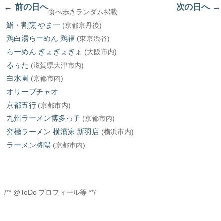
←
前の日へ
次の日へ
→
食べ歩きランダム掲載
鮨・割烹 やま一
(京都京丹後)
鶏白湯らーめん 鶏福
(東京渋谷)
らーめん ぎょぎょぎょ
(大阪市内)
るぅた
(滋賀県大津市内)
白水園
(京都市内)
オリーブチャオ
京都五行
(京都市内)
九州ラーメン博多っ子
(京都市内)
究極ラーメン 横濱家 新羽店
(横浜市内)
ラーメン將陽
(京都市内)
/** @ToDo プロフィール等 **/